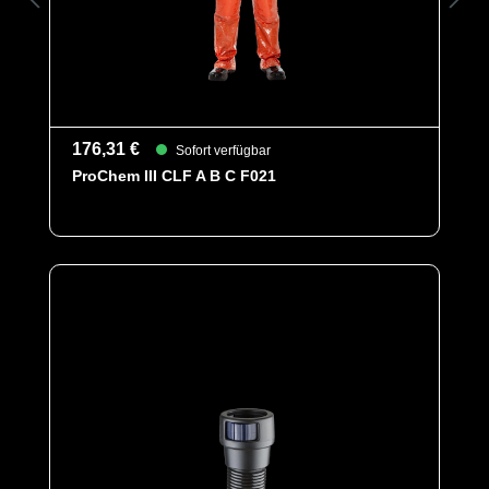
(Standardakku)
- Akustischer und optischer Alarm (audiovisuell)
- Mehrsprachige Benutzeroberfläche
- Dekongürtel mit höherem Komfort
- Zusätzlich mit integriertem Bluetooth-Modul für externe
Geräte (Tablet/Phone auf Andriod) Optische und
akustische Warneinrichtung auch über externes Display
176,31 €
sichtbar.
Sofort verfügbar
CE Kat. III, EN 12941, 12942 für Halb, -Vollmasken +
ProChem III CLF A B C F021
Hauben
Nur zur Verwendung mit Prochem III Schutzanzug mit
Option L1 und einem Mindestluftvolumen von 160 Litern
/ Minute!
*abhängig von der chemischen Konzentration
- Artikelrefrenz: 510B00FDA
Kategorie
Malina - Normal
Zubehör - Malina