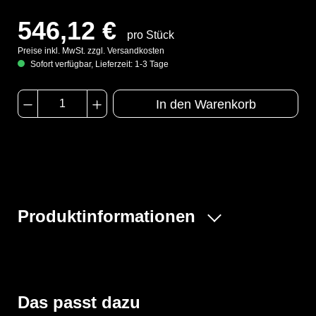
546,12 €
pro Stück
Preise inkl. MwSt. zzgl. Versandkosten
Sofort verfügbar, Lieferzeit: 1-3 Tage
In den Warenkorb
Produktinformationen
Clean Air Partikelfilter P3 schützt gegen feste und
flüssige Partikel, radioaktive und hochgiftige Partikeln,
Mikroorganismen, wie Bakterien und Viren. Zum
Einsatz mit Clean Air Atemschutzgebläsen.
Das passt dazu