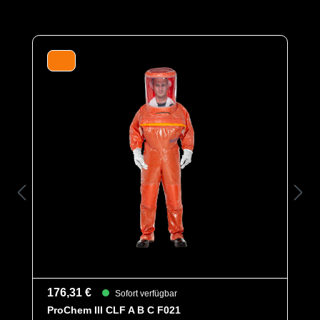
Kategorie
Zubehör - Malina
EAN
8595690404280
Artikelnummer
8035
Merkmale
- DIN-Rundgewindeanschluss
- Verwendung mit Clean Air
Atemschutzgebläsen
- Zugelassen nach EN 143, EN12941
- Lagerfähigkeit: 5 Jahre
- Anzahl: Pro VE 30 Stück, Preis gilt
pro Verpackung
- Artikelrefrenz: 500048/60
176,31 €
Sofort verfügbar
ProChem III CLF A B C F021