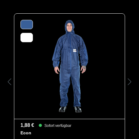
Zusätzlich ist er antistatisch ausgerüstet. Hergestellt aus
hochwertigem, robusten SMMS Vlies, schützt dieser
Overall hervorragend gegen Sprühnebel, Partikel und
Stäube und schafft mit seinem textilen Charakter und
sehr hoher Atmungsaktivität einen optimalen
Tragekomfort.
Gummizüge an Ärmeln, Beinen und Kapuze sowie ein
Taillengummi sorgen für eine optimale Passform. Die
ergonomische Kapuze und die Abdeckblende über dem
Reißverschluss bieten zusätzlichen Komfort und
Schutz. Elastische Daumenschlaufen verhindern das
Hochrutschen der Ärmel bei Überkopfarbeiten.
Schutztypen
EN 1149-5
Kat III
Typ 5
Typ 6
1,88 €
Sofort verfügbar
Econ
Kategorie
Multi Line