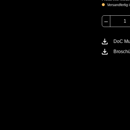
Versandfertig i
DoC Mul
Broschü
rlichen Stoffen oder einfach nur als
Schutztype
I Tec optimalen Schutz.