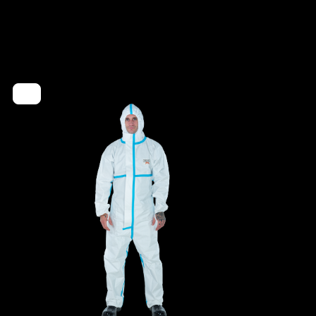
Typ 5
Typ 6
Multi Line
SMMS
4260095090225
mer
0201-BLU-XL
- Gummizüge an Ärmeln, Beinen und Kapuze
- Ergonomische, dreiteilige Kapuze
- Taillengummi für individuelle
Größenanpassung
- Abdeckblende über dem Reißverschluss bis
zum Kinn
- Rote, außen liegende Overlock-Naht für höhere
Dichtigkeit
- Großzügig geschnittener Schrittbereich,
eingearbeiteter Zwickel
- Elastische Daumenschlaufen
- Gewicht: 60 g/m²
- Material: Mehrlagiges Spinnvlies (SMMS)