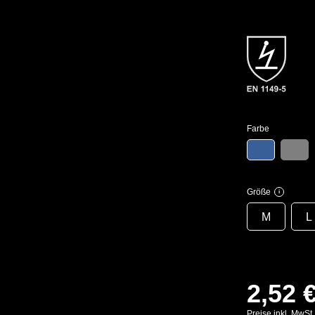
Farbe
Größe
i
M
L
2,52 
Preise inkl. MwSt