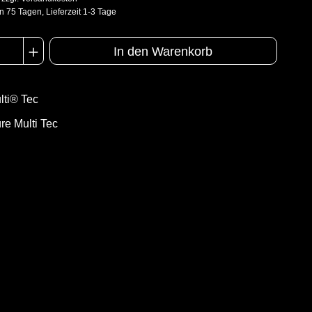
n 75 Tagen, Lieferzeit 1-3 Tage
In den Warenkorb
ti® Tec
re Multi Tec
n
EN 1149-5
Kat III