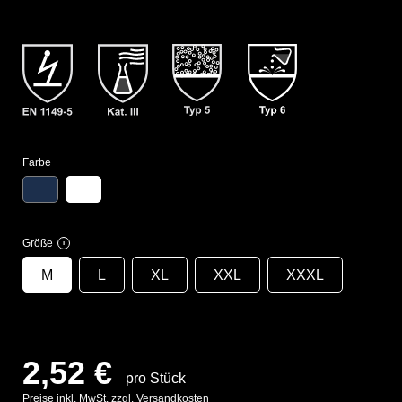
Farbe
Größe
i
M
L
XL
XXL
XXXL
2,52 €
pro Stück
Preise inkl. MwSt. zzgl. Versandkosten