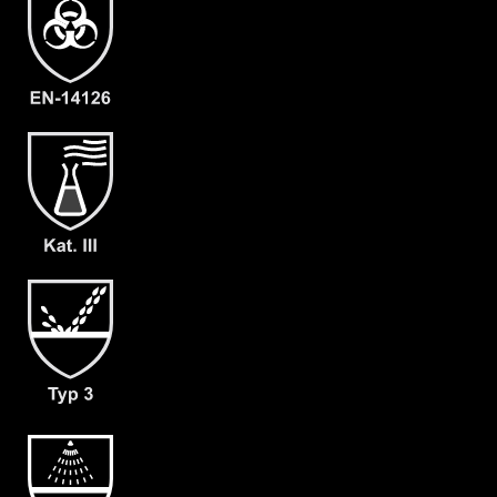
Artikelnummer
1206-ORA-XL-10
Merkmale
- Elastische Gummizüge
- Ergonomische Kapuze
- Flüssigkeitsabweisender
Reissverschluß (RVS)
- Abdeckblenden (RVS & Kinn) mit
Klettverschluss
- Großzügig geschnittener
Schrittbereich für optimale
Bewegungsfreiheit
- dicht angearbeitete Stiefelsocke und
Tropfrand (A+B)
- dicht angearbeitete Chloropren
Handschuhe F06
- Gewicht: 180 g/m²
- Material: CLF