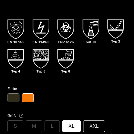
Farbe
Größe
i
S
M
L
XL
XXL