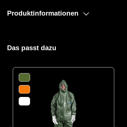
Produktinformationen
Der ProChem® I wird vornehmlich in der Industrie- und
Tankreinigung, bei Inspektionsarbeiten und bei
Einsätzen von Feuerwehren und Rettungskräften
verwendet. Gummizüge an Ärmeln, Beinen und Kapuze
Das passt dazu
sowie ein Taillengummi sorgen für eine optimale
Passform und der großzügig geschnittene Schrittbereich
für optimale Bewegungsfreiheit. Die ergonomische
Kapuze und die erhöhte doppelte Abdeckblende mit
Klettverschluss über dem Reißverschluss bis zum Kinn
bieten zusätzlichen Schutz. Elastische
Daumenschlaufen verhindern das Hochrutschen der
Ärmel bei Überkopfarbeiten.
Der Anzug wird aus unserem CLF-Material hergestellt,
dieses besteht aus einer mehrschichtigen
strapazierfähigen Barriere Folie und einem
feuchtigkeitsabsorbierenden Innenvlies, welches dem
Träger höchsten Komfort bei optimalen Schutz bietet. Es
schützt vor einer Reihe chemischer Gefahrstoffe,