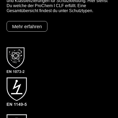
und Klassiefizierungen für Schutzkleidung. Hier siehst
Du welche der ProChem I CLF erfüllt. Eine
Gesamtübersicht findest du unter Schutztypen.
Optionen
A = Ergonomische Stiefelsocke (EX
Mehr erfahren
Bereich)
B = Tropfrand
F06 = KCL Camapren 720 (Neopren)
Schutztypen
EN 1073-2
EN 1149-5
EN 14126
Kat III
Typ 3
Typ 4
Typ 5
Typ 6
Kategorie
ProChem I CLF
Material
CLF
EAN
4260095094926