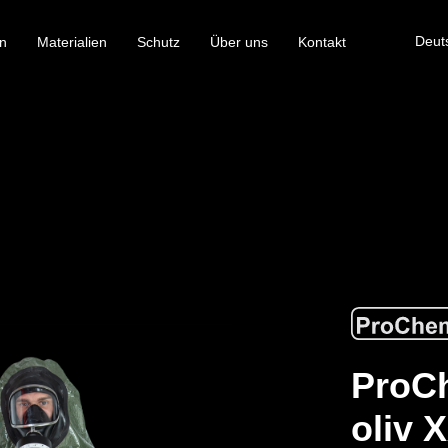
Deut
n
Materialien
Schutz
Über uns
Kontakt
ProCh
oliv 