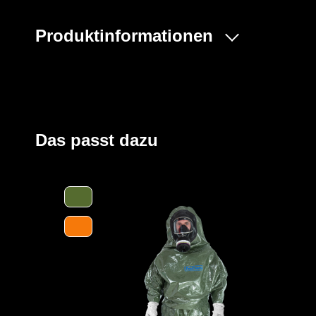
Produktinformationen
Der ProChem® II wird vornehmlich bei Tank- und Kanal
flüssigen Gefahrstoffen oder bei Dekontaminierungsarb
Gummizüge an Ärmeln und Beinen sowie ein Taillengum
und der großzügig geschnittene Schrittbereich für opti
Einstieg im Rücken mit geschützter Wickelblende und Kle
Das passt dazu
Verschluss. Eine Gesichtsmanschette aus Butyl dichtet
optimal ab.
Der Anzug wird aus unserem CLF-Material hergestellt, d
strapazierfähigen Barriere Folie und einem feuchtigkei
Träger höchsten Komfort bei optimalen Schutz bietet. Es
Gefahrstoffe, darunter Säuren, Laugen und organische 
und dank seiner hervorragenden antistatischen Eigenscha
Bereichen geeignet. Es erfüllt die Anforderungen an die 
höchsten Klasse und bietet somit einen erstklassigen S
Des Weiteren ist der Anzug mit ergonomischen Stiefels
sowie einen besseren Schutz der Füße innerhalb der Sch
Abtropfen von Flüssigkeiten und verstärktem Material i