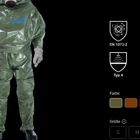
Farbe
Größe
i
S
M