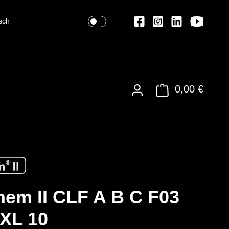
sch
0,00 €
em II CLF A B C F03
XXL 10