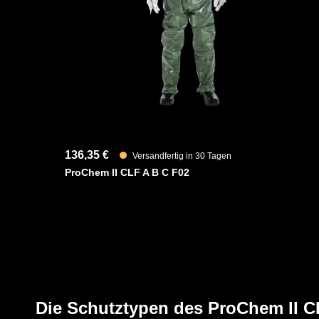
erhöhten Schutz im stark strapazierten Gelenkbereich au
Fest angearbeitete RESPIREX Kemblok Laminathandsch
unter robusten Handschuhen getragen werden können und
Anzug ab. Das siebenschichtige Material bietet hervorr
Spektrum an Chemikalien.
YouTube-Video anzeigen (Cookie-Einstellunge
136,35 €
Versandfertig in 30 Tagen
ProChem II CLF A B C F02
Die Schutztypen des ProChem II 