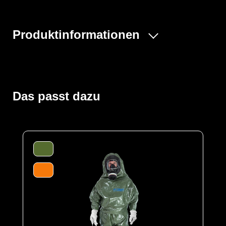
Produktinformationen
Der ProChem® II wird vornehmlich bei Tank- und
Kanalreinigungen, im Umgang mit festen und flüssigen
Gefahrstoffen oder bei Dekontaminierungsarbeiten und
Gefahrguteinsätzen verwendet. Gummizüge an Ärmeln
Das passt dazu
und Beinen sowie ein Taillengummi sorgen für eine
optimale Passform und der großzügig geschnittene
Schrittbereich für optimale Bewegungsfreiheit. Der
waagerechte Einstieg im Rücken mit geschützter
Wickelblende und Klettverschluss bietet einen dichten
Verschluss. Eine Gesichtsmanschette aus Butyl dichtet
die Außenseite von Vollschutzmasken optimal ab.
Der Anzug wird aus unserem CLF-Material hergestellt,
dieses besteht aus einer mehrschichtigen
strapazierfähigen Barriere Folie und einem
feuchtigkeitsabsorbierenden Innenvlies, welches dem
Träger höchsten Komfort bei optimalen Schutz bietet. Es
schützt vor einer Reihe chemischer Gefahrstoffe,