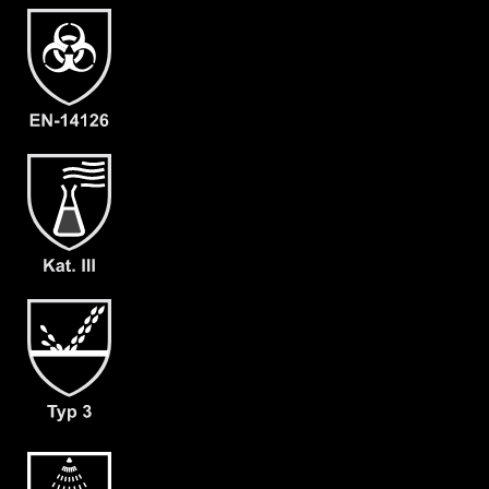
Material
CLF
EAN
4260541385424
Artikelnummer
2205-OLIV-XXL-10
Merkmale
- Elastische Gummizüge
- Ergonomische Kapuze
- Rückeneinstieg
- Abdeckblenden (RVS & Kinn) mit
Klettverschluss
- Großzügig geschnittener
Schrittbereich für optimale
Bewegungsfreiheit
- mit angearbeiteter Stiefelsocke &
Tropfrand (A+B)
- Verstärkung an Ellbogen und Knie (C)
- dicht angearbeitete Butyl
Handschuhe (F05)
- Gewicht: 180 g/m²
- Material: CLF