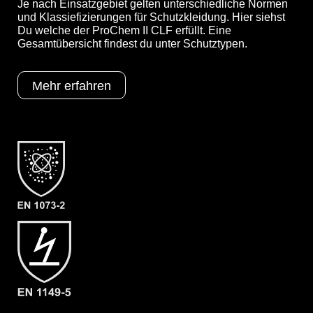
Je nach Einsatzgebiet gelten unterschiedliche Normen
und Klassiefizierungen für Schutzkleidung. Hier siehst
Du welche der ProChem II CLF erfüllt. Eine
YouTube-Video anzeigen (Cookie-Einstellungen a
Gesamtübersicht findest du unter Schutztypen.
Mehr erfahren
Optionen
A = Ergonomische Stiefelsocke (EX
Bereich)
B = Tropfrand
C = Verstärkung Ellenbogen & Knie
F05 = KCL Butoject 898 (Butyl)
Schutztypen
EN 1073-2
EN 1149-5
EN 14126
Kat III
Typ 3
Typ 4
Typ 5
Typ 6
Kategorie
ProChem II CLF