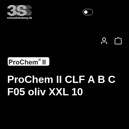
ProChem II CLF A B C
F05 oliv XXL 10