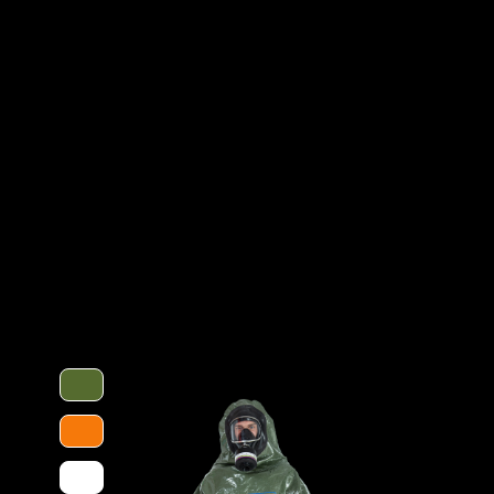
reinigungen, im Umgang mit festen und
Optionen
eiten und Gefahrguteinsätzen verwendet.
mi sorgen für eine optimale Passform
male Bewegungsfreiheit. Der waagerechte
ttverschluss bietet einen dichten
 die Außenseite von Vollschutzmasken
Schutztype
ieses besteht aus einer mehrschichtigen
tsabsorbierenden Innenvlies, welches dem
 schützt vor einer Reihe chemischer
Chemikalien. Es ist äußerst geräuscharm
ften ideal für den Einsatz in Ex-
normativ definierte Biobarriere der
chutz gegen biologische Gefahren.
Kategorie