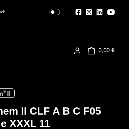
sch
0,00 €
em II CLF A B C F05
e XXXL 11