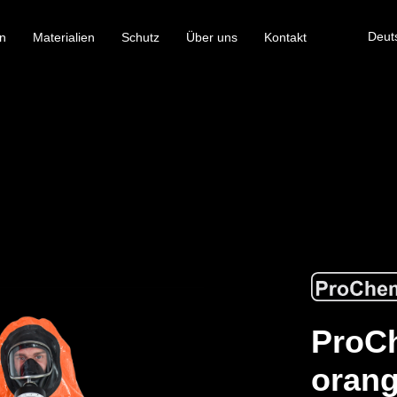
Deut
n
Materialien
Schutz
Über uns
Kontakt
ProCh
orang