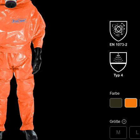
Farbe
Größe
i
M
L