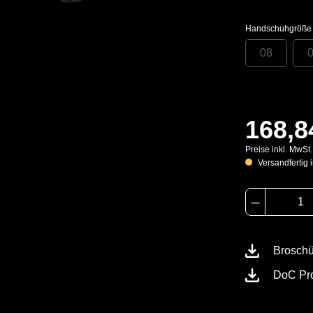
Handschuhgröße
08
168,8
Preise inkl. MwSt
Versandfertig i
Broschü
DoC Pr