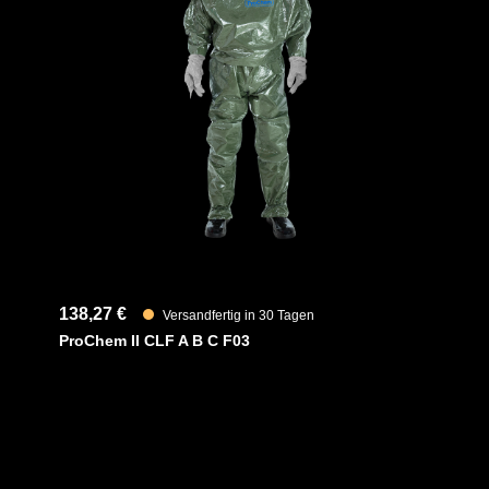
ocken für ein bequemeres Tragegefühl,
Material
uhe, einem Tropfrand, für ein sicheres
m Ellenbogen- und Kniebereich für
EAN
sgestattet.
Artikelnum
lhandschuhe, welche auch bei Kälte
ständigkeit bieten, runden den Anzug ab.
Merkmale
en viele Säuren, Laugen, Lösungen,
n anpassen)
138,27 €
Versandfertig in 30 Tagen
ProChem II CLF A B C F03