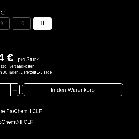
i
09
10
11
4 €
pro Stück
. zzgl. Versandkosten
n 30 Tagen, Lieferzeit 1-3 Tage
In den Warenkorb
re ProChem II CLF
oChem® II CLF