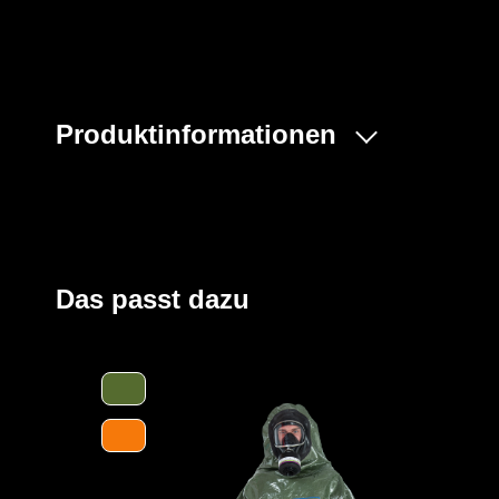
Produktinformationen
Der ProChem® II wird vornehmlich bei Tank- und Kanal
flüssigen Gefahrstoffen oder bei Dekontaminierungsarb
Gummizüge an Ärmeln und Beinen sowie ein Taillengum
und der großzügig geschnittene Schrittbereich für opti
Einstieg im Rücken mit geschützter Wickelblende und Kle
Das passt dazu
Verschluss. Eine Gesichtsmanschette aus Butyl dichtet
optimal ab.
Der Anzug wird aus unserem CLF-Material hergestellt, d
strapazierfähigen Barriere Folie und einem feuchtigkei
Träger höchsten Komfort bei optimalen Schutz bietet. Es
Gefahrstoffe, darunter Säuren, Laugen und organische 
und dank seiner hervorragenden antistatischen Eigenscha
Bereichen geeignet. Es erfüllt die Anforderungen an die 
höchsten Klasse und bietet somit einen erstklassigen S