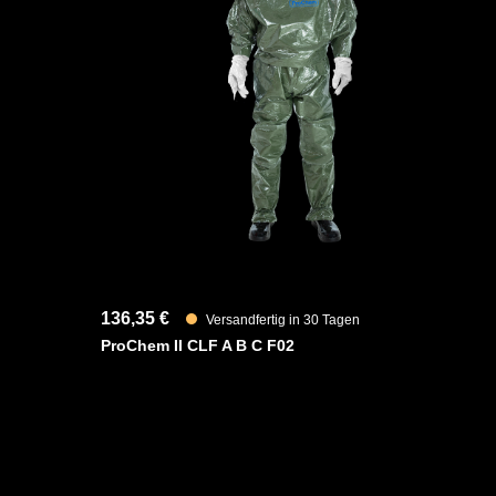
Des Weiteren ist der Anzug mit ergonomischen Stiefels
sowie einen besseren Schutz der Füße innerhalb der Sch
Abtropfen von Flüssigkeiten und verstärktem Material i
erhöhten Schutz im stark strapazierten Gelenkbereich au
Fest angearbeitete anatomische KCL Butoject 898 Buty
hochflexibel sind und gute Ozon-, UV- und Temperaturbe
Der Handschuh ist gasundurchlässig und beständig geg
Alkohole, Ester, Weichmacher und Ketone.
YouTube-Video anzeigen (Cookie-Einstellunge
136,35 €
Versandfertig in 30 Tagen
ProChem II CLF A B C F02