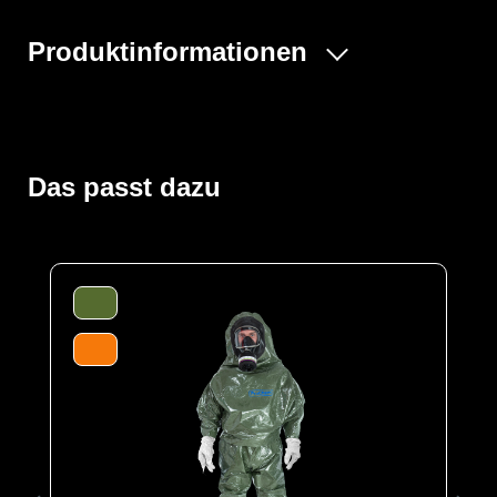
Produktinformationen
Der ProChem® II wird vornehmlich bei Tank- und
Kanalreinigungen, im Umgang mit festen und flüssigen
Gefahrstoffen oder bei Dekontaminierungsarbeiten und
Gefahrguteinsätzen verwendet. Gummizüge an Ärmeln
Das passt dazu
und Beinen sowie ein Taillengummi sorgen für eine
optimale Passform und der großzügig geschnittene
Schrittbereich für optimale Bewegungsfreiheit. Der
waagerechte Einstieg im Rücken mit geschützter
Wickelblende und Klettverschluss bietet einen dichten
Verschluss. Eine Gesichtsmanschette aus Butyl dichtet
die Außenseite von Vollschutzmasken optimal ab.
Der Anzug wird aus unserem CLF-Material hergestellt,
dieses besteht aus einer mehrschichtigen
strapazierfähigen Barriere Folie und einem
feuchtigkeitsabsorbierenden Innenvlies, welches dem
Träger höchsten Komfort bei optimalen Schutz bietet. Es
schützt vor einer Reihe chemischer Gefahrstoffe,
darunter Säuren, Laugen und organische Chemikalien.