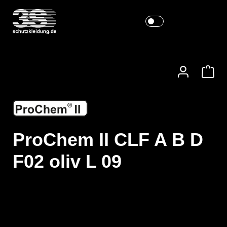
ProChem II CLF A B D
F02 oliv L 09