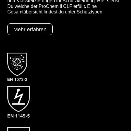
und Klassiefizierungen für Schutzkleidung. Hier siehst
Du welche der ProChem II CLF erfüllt. Eine
Gesamtübersicht findest du unter Schutztypen.
Optionen
A = Ergonomische Stiefelsocke (EX
Bereich)
B = Tropfrand
Mehr erfahren
D = Doppelte Armmanschette
F02 = Ansell Barrier (Laminat)
Schutztypen
EN 1073-2
EN 1149-5
EN 14126
Kat III
Typ 3
Typ 4
Typ 5
Typ 6
Kategorie
ProChem II CLF
Material
CLF
EAN
4260095091031