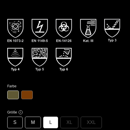
Farbe
Größe
i
S
M
L
XL
XXL