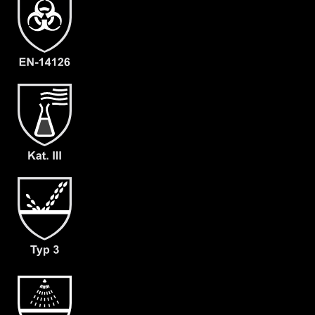
Artikelnummer
2206-OLIV-L-09
Merkmale
- Overall: ProChem II
- Gesichts-Butylmanschette
- Rückeneinstieg mit Abdeckblende
und Reißverschluss
- Option A: 1 Paar dicht angearbeitete
Stiefelsocken
- Option B: 1 Paar dicht angearbeitete
Tropfränder
- Option D: 1 Paar dicht angearbeitete
Armmanschetten
- Option F02: 1 Paar dicht
angearbeitete Ansell Barrier
Chemikalienschutzhandschuhe
- Material: CLF
- Gewicht: 180 g/m²