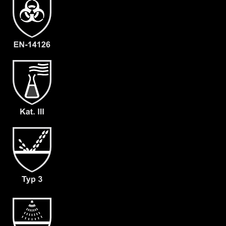
Artikelnummer
2210-OLIV-M-08
Merkmale
- Elastische Gummizüge
- Ergonomische Kapuze
- Rückeneinstieg
- Abdeckblenden (RVS & Kinn) mit
Klettverschluss
- Großzügig geschnittener
Schrittbereich für optimale
Bewegungsfreiheit
- mit angearbeiteter Stiefelsocke
(ergonomisch geformt und antistatisch)
& Tropfrand (A+B)
- dicht angearbeitete Butyl
Handschuhe F05 (KCL 898)
- Gewicht: 180 g/m²
- Material: CLF