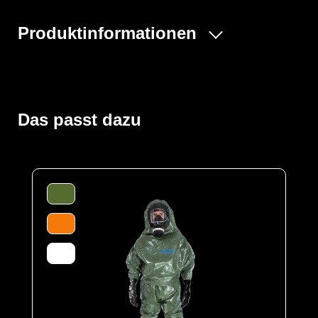
Produktinformationen
Der ProChem® II wird vornehmlich bei Tank- und
Kanalreinigungen, im Umgang mit festen und flüssigen
Gefahrstoffen oder bei Dekontaminierungsarbeiten und
Gefahrguteinsätzen verwendet. Gummizüge an Ärmeln
Das passt dazu
und Beinen sowie ein Taillengummi sorgen für eine
optimale Passform und der großzügig geschnittene
Schrittbereich für optimale Bewegungsfreiheit. Der
waagerechte Einstieg im Rücken mit geschützter
Wickelblende und Klettverschluss bietet einen dichten
Verschluss. Eine Gesichtsmanschette aus Butyl dichtet
die Außenseite von Vollschutzmasken optimal ab.
Der Anzug wird aus unserem CLF-Material hergestellt,
dieses besteht aus einer mehrschichtigen
strapazierfähigen Barriere Folie und einem
feuchtigkeitsabsorbierenden Innenvlies, welches dem
Träger höchsten Komfort bei optimalen Schutz bietet. Es
schützt vor einer Reihe chemischer Gefahrstoffe,
darunter Säuren, Laugen und organische Chemikalien.