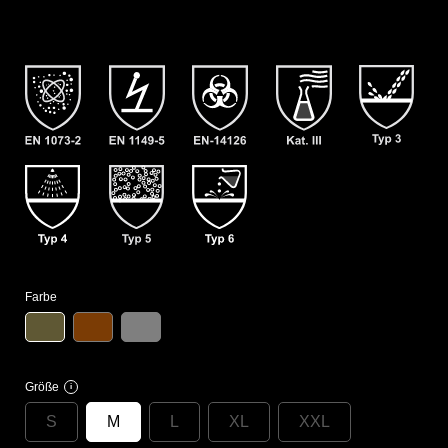
Farbe
Größe
i
S
M
L
XL
XXL