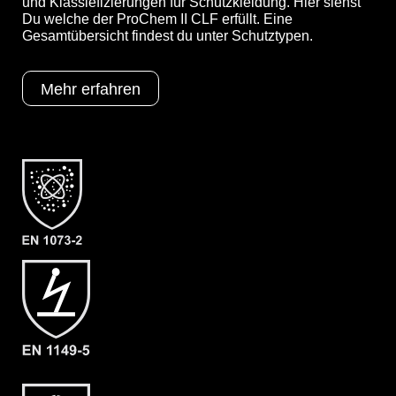
und Klassiefizierungen für Schutzkleidung. Hier siehst
Du welche der ProChem II CLF erfüllt. Eine
Gesamtübersicht findest du unter Schutztypen.
Optionen
A = Ergonomische Stiefelsocke (EX
Mehr erfahren
Bereich)
B = Tropfrand
F05 = KCL Butoject 898 (Butyl)
Schutztypen
EN 1073-2
EN 1149-5
EN 14126
Kat III
Typ 3
Typ 4
Typ 5
Typ 6
Kategorie
ProChem II CLF
Material
CLF
EAN
4260095098467