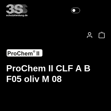
ProChem II CLF A B
F05 oliv M 08