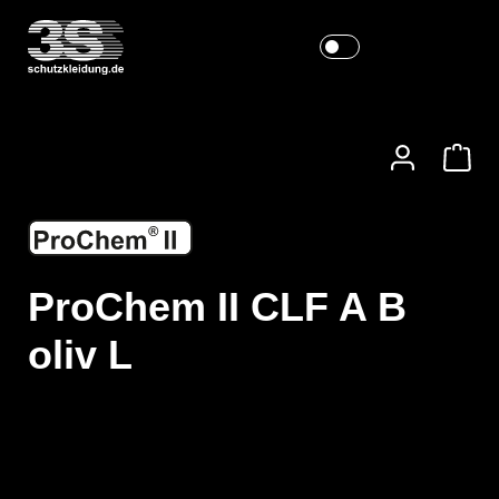
ProChem II CLF A B
oliv L