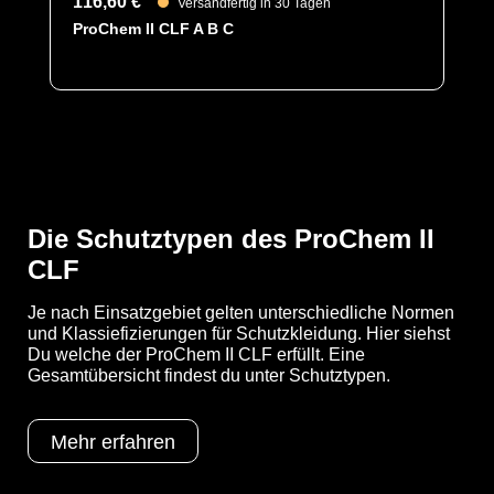
116,60 €
Versandfertig in 30 Tagen
Stiefelsocken für ein bequemeres Tragegefühl, sowie
ProChem II CLF A B C
einen besseren Schutz der Füße innerhalb der Schuhe
und einem Tropfrand, für ein sicheres Abtropfen von
Flüssigkeiten ausgestattet.
YouTube-Video anzeigen (Cookie-Einstellungen a
Die Schutztypen des ProChem II
CLF
Optionen
A = Ergonomische Stiefelsocke (EX
Bereich)
B = Tropfrand
Je nach Einsatzgebiet gelten unterschiedliche Normen
und Klassiefizierungen für Schutzkleidung. Hier siehst
Schutztypen
EN 1073-2
Du welche der ProChem II CLF erfüllt. Eine
EN 1149-5
Gesamtübersicht findest du unter Schutztypen.
EN 14126
Kat III
Typ 3
Mehr erfahren
Typ 4
Typ 5