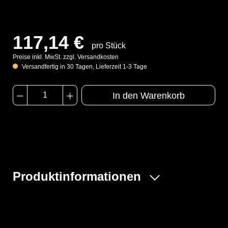
117,14 €
pro Stück
Preise inkl. MwSt. zzgl. Versandkosten
Versandfertig in 30 Tagen, Lieferzeit 1-3 Tage
In den Warenkorb
Produktinformationen
Der ProChem® II wird vornehmlich bei Tank- und
Kanalreinigungen, im Umgang mit festen und flüssigen
Gefahrstoffen oder bei Dekontaminierungsarbeiten und