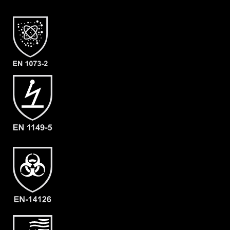
Typ 6
Kategorie
ProChem II CLF
Material
CLF
EAN
4262388610257
Artikelnummer
2201-OLIV-L
Merkmale
- Elastische Gummizüge
- Ergonomische Kapuze
- Flüssigkeitsabweisender
Reissverschluß (RVS)
- Abdeckblenden (RVS & Kinn) mit
Klettverschluss
- Großzügig geschnittener
Schrittbereich für optimale
Bewegungsfreiheit
- Elastische Daumenschlaufen
- dicht angearbeitete Stiefelsocke und
Tropfrand (A+B)
- Gewicht: 180 g/m²
- Material: CLF