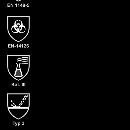
Material
CLF
EAN
4260541389828
Artikelnummer
5204-OLIV-XL-09
Merkmale
- Vollschutzanzug
- Visier mit großem Gesichtsfeld
- Erweiterter Rücken (für darunter
getragene Preßluftatmer ausgelegt)
- keine zusätzliche Dekontamination
des Equipments notwendig
- Kopfhaube auch für Helmträger
geeignet
- Waagerechter Reißverschluss auf
dem Rücken
- Abdeckblenden mit Klettverschluss
- mit angearbeiteter Stiefelsocke
(ergonomisch geformt und antistatisch)
& Tropfrand (A+B)
- dicht angearbeitete Butyl
Handschuhe F05 (KCL 898)
- Gewicht: 130 g/m²