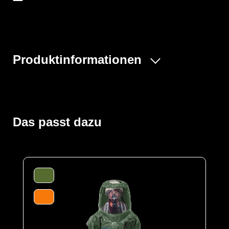
Produktinformationen
Der ProChem® V ist ein einteiliger Vollschutzoverall mit
erweitertem Rückenbereich zum kontaminationsfreien
Tragen eines Pressluftatmers (SCBA) innerhalb des
Schutzanzuges. Zum Verschließen kommt ein
Das passt dazu
Reißverschluss auf dem Rücken zum Einsatz, der ein
sicheres An- und Ausziehen des Overalls ermöglicht.
Das große Visier und der Raum in der Haube bieten
genügend Platz für weitere Sicherheitsausrüstung wie
Feuerwehrhelme und Atemschutzgeräte. Zusätzlich
gewährleisten die Ausatemventile eine gute Luft- und
Druckverteilung.
Der Anzug wird aus unserem CLF-Material hergestellt,
dieses besteht aus einer mehrschichtigen
strapazierfähigen Barriere Folie und einem