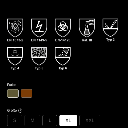
Farbe
Größe
i
S
M
L
XL
XXL