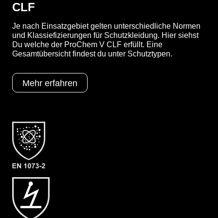
CLF
Je nach Einsatzgebiet gelten unterschiedliche Normen
YouTube-Video anzeigen (Cookie-Einstellungen a
und Klassiefizierungen für Schutzkleidung. Hier siehst
Du welche der ProChem V CLF erfüllt. Eine
Gesamtübersicht findest du unter Schutztypen.
Optionen
A = Ergonomische Stiefelsocke (EX
Mehr erfahren
Bereich)
B = Tropfrand
F05 = KCL Butoject 898 (Butyl)
Schutztypen
EN 1073-2
EN 1149-5
EN 14126
Kat III
Typ 3
Typ 4
Typ 5
Typ 6
Kategorie
ProChem V CLF