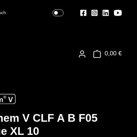
sch
0,00 €
hem V CLF A B F05
e XL 10