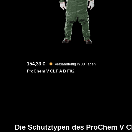
Fest angearbeitete anatomische KCL Butoject 898 Buty
hochflexibel sind und gute Ozon-, UV- und Temperaturbe
Der Handschuh ist gasundurchlässig und beständig geg
Alkohole, Ester, Weichmacher und Ketone.
YouTube-Video anzeigen (Cookie-Einstellunge
154,33 €
Versandfertig in 30 Tagen
ProChem V CLF A B F02
Die Schutztypen des ProChem V 