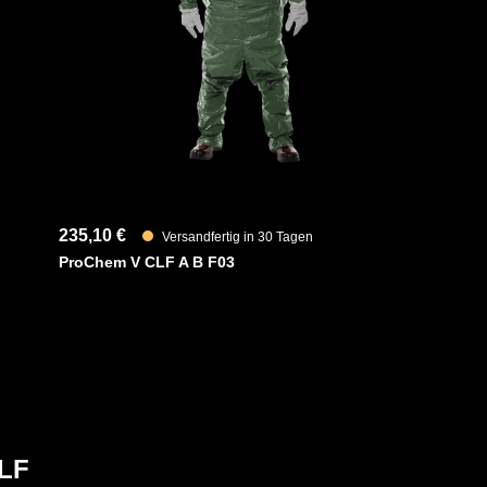
lhandschuhe, welche auch bei Kälte
Artikelnum
ständigkeit bieten, runden den Anzug ab.
en viele Säuren, Laugen, Lösungen,
Merkmale
n anpassen)
235,10 €
Versandfertig in 30 Tagen
ProChem V CLF A B F03
CLF