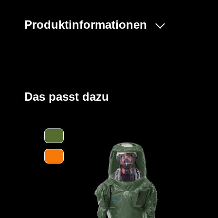
Produktinformationen
Der ProChem® V ist ein einteiliger Vollschutzoverall m
kontaminationsfreien Tragen eines Pressluftatmers (S
Verschließen kommt ein Reißverschluss auf dem Rücken
Ausziehen des Overalls ermöglicht. Das große Visier u
genügend Platz für weitere Sicherheitsausrüstung wie
Das passt dazu
Zusätzlich gewährleisten die Ausatemventile eine gute L
Der Anzug wird aus unserem CLF-Material hergestellt, d
strapazierfähigen Barriere Folie und einem feuchtigkei
Träger höchsten Komfort bei optimalen Schutz bietet. Es
Gefahrstoffe, darunter Säuren, Laugen und organische 
und dank seiner hervorragenden antistatischen Eigenscha
Bereichen geeignet. Es erfüllt die Anforderungen an die 
höchsten Klasse und bietet somit einen erstklassigen S
Des Weiteren ist der Anzug mit ergonomischen Stiefels
sowie einen besseren Schutz der Füße innerhalb der Sc
sicheres Abtropfen von Flüssigkeiten ausgestattet.