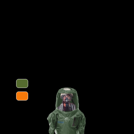
it erweitertem Rückenbereich zum
Optionen
CBA) innerhalb des Schutzanzuges. Zum
 zum Einsatz, der ein sicheres An- und
nd der Raum in der Haube bieten
 Feuerwehrhelme und Atemschutzgeräte.
Schutztype
uft- und Druckverteilung.
ieses besteht aus einer mehrschichtigen
tsabsorbierenden Innenvlies, welches dem
 schützt vor einer Reihe chemischer
Chemikalien. Es ist äußerst geräuscharm
ften ideal für den Einsatz in Ex-
normativ definierte Biobarriere der
chutz gegen biologische Gefahren.
Kategorie
ocken für ein bequemeres Tragegefühl,
Material
huhe und einem Tropfrand, für ein
EAN