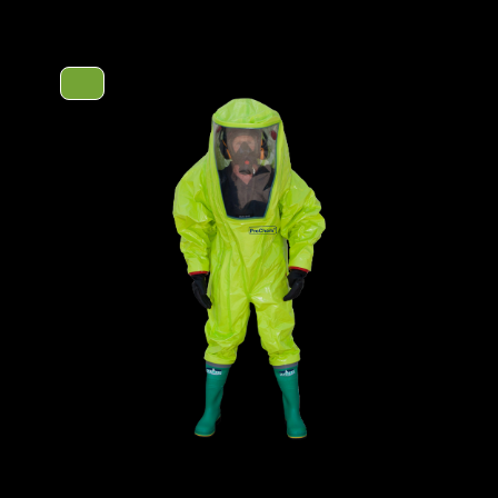
 leichtes und reißfestes Material,
Kategorie
en, hochkonzentrierten organischen und
en schützt. Ein Schutz vor militärischen
EAN
usgerüstet.
Artikelnum
ocken für ein bequemeres Tragegefühl,
huhe und einem Tropfrand, für ein
Merkmale