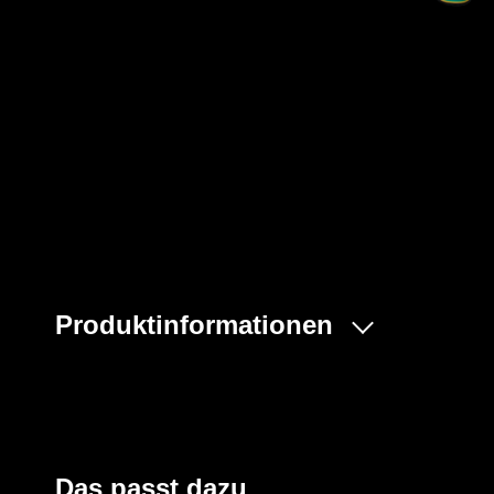
Produktinformationen
Der ProChem® VI Anzug ist ein einteiliger gasdichter Vo
erweitertem Rückenbereich zum kontaminationsfreien T
Schutzanzuges. An den Armenden befindet sich ein Do
Chloroprenhandschuh, die Beinenden sind mit dicht ang
Tropfrand ausgestattet. Das Visier ermöglicht eine per
Das passt dazu