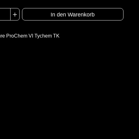
In den Warenkorb
üre ProChem VI Tychem TK
A = Ergonomische Stiefelsocke (EX Bereich)
B = Tropfrand
n
EN 14126
Kat III