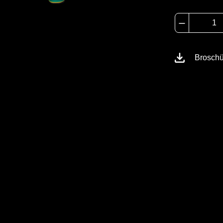
Brosch
llschutzoverall mit Seiteneinstieg und
Optionen
ragen eines Atemschutzes innerhalb des
ppelhandschuhsystem aus Folien- und
earbeiteten Stiefelsocken und einem
Schutztype
fekte Rundumsicht und das großzügige