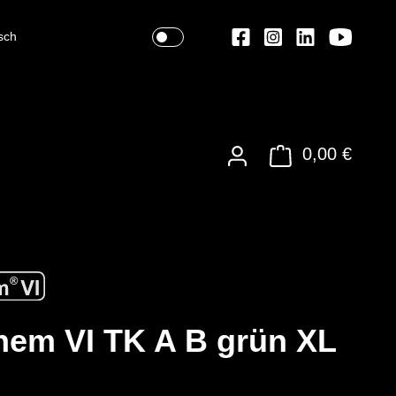
sch
0,00 €
em VI TK A B grün XL