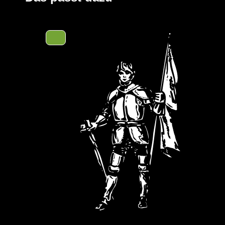
Design bietet optimale Bewegungsfreiheit.
Das für den Anzug verwendete TYCHEM TK ist ein extrem
welches sowohl vor Gasen, als auch vor festen, flüssig
anorganischen Chemikalien und biologischen Gefahrstoff
Kampfstoffen ist ebenfalls gegeben. Es ist antistatisch a
Des Weiteren ist der Anzug mit ergonomischen Stiefels
sowie einen besseren Schutz der Füße innerhalb der Sc
sicheres Abtropfen von Flüssigkeiten ausgestattet.