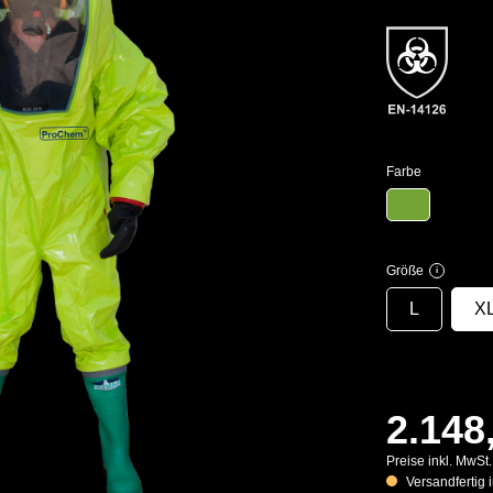
Farbe
Größe
i
L
X
2.148
Preise inkl. MwSt
Versandfertig i