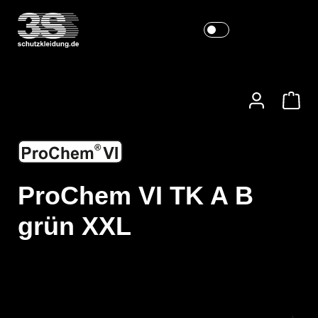
ProChem VI TK A B
grün XXL