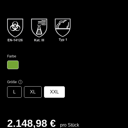
Farbe
Größe
i
L
XL
XXL
2.148,98 €
pro Stück