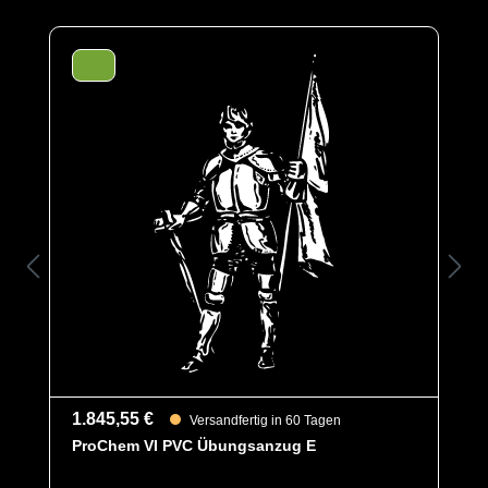
sind mit dicht angearbeiteten Stiefelsocken und einem
Tropfrand ausgestattet. Das Visier ermöglicht eine
perfekte Rundumsicht und das großzügige Design
bietet optimale Bewegungsfreiheit.
Das für den Anzug verwendete TYCHEM TK ist ein
extrem leichtes und reißfestes Material, welches sowohl
vor Gasen, als auch vor festen, flüssigen,
hochkonzentrierten organischen und anorganischen
Chemikalien und biologischen Gefahrstoffen schützt.
Ein Schutz vor militärischen Kampfstoffen ist ebenfalls
gegeben. Es ist antistatisch ausgerüstet.
Des Weiteren ist der Anzug mit ergonomischen
Stiefelsocken für ein bequemeres Tragegefühl, sowie
einen besseren Schutz der Füße innerhalb der Schuhe
und einem Tropfrand, für ein sicheres Abtropfen von
Flüssigkeiten ausgestattet.
1.845,55 €
Versandfertig in 60 Tagen
ProChem VI PVC Übungsanzug E
Optionen
A = Ergonomische Stiefelsocke (EX