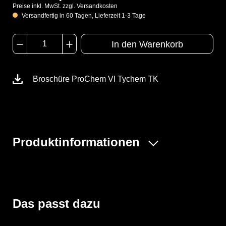
Preise inkl. MwSt. zzgl. Versandkosten
Versandfertig in 60 Tagen, Lieferzeit 1-3 Tage
In den Warenkorb
Broschüre ProChem VI Tychem TK
Produktinformationen
Der ProChem® VI Anzug ist ein einteiliger gasdichter
Vollschutzoverall mit Seiteneinstieg und erweitertem
Rückenbereich zum kontaminationsfreien Tragen eines
Atemschutzes innerhalb des Schutzanzuges. An den
Das passt dazu
Armenden befindet sich ein Doppelhandschuhsystem
aus Folien- und Chloroprenhandschuh, die Beinenden