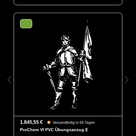
Bereich)
B = Tropfrand
Schutztypen
EN 14126
Kat III
Typ 1
Kategorie
ProChem VI
EAN
4260541389262
Artikelnummer
6001-GRN-XXL
Merkmale
- Extrem leichtes, reißfestes Material
- Großes Visier für exzellente Sicht
- Großzügig geschnittenes Design für
optimale Bewegungsfreiheit
- mit integrierten Sockenfußteilen
m.Tropfstulpen (AB)
- Innengurt zur Anzugfixierung
- Gewicht: 331 g/m²
1.845,55 €
Versandfertig in 60 Tagen
- Material: TYCHEM® TK
ProChem VI PVC Übungsanzug E