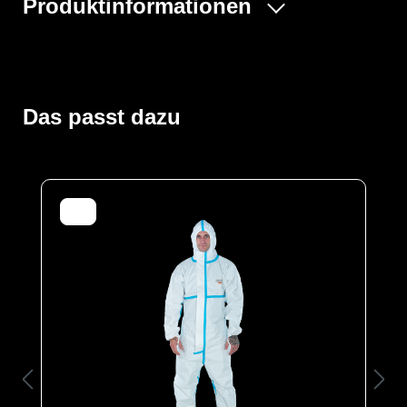
Produktinformationen
Unser PROTEC® Classic Overall bietet eine
hochwirksame Barriere gegen eine Vielzahl von
Chemikalien und Flüssigkeiten, ohne dabei
Kompromisse bei der Atmungsaktivität und dem
Das passt dazu
Tragekomfort zu machen.
Über dem Reißverschluss befindet sich eine
Abdeckblende. Elastische Daumenschlaufen
verhindern das Hochrutschen der Ärmel bei
Überkopfarbeiten.
Der PROTEC® Classic ist antistatisch ausgerüstet und
fusselfrei.
Schutztypen
EN 1073-2
EN 1149-5
EN 14126