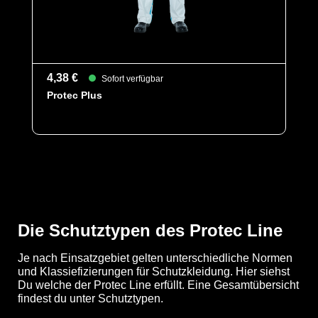
Kat III
Typ 5
Typ 6
Kategorie
Protec Line
4,38 €
Sofort verfügbar
Material
MF
Protec Plus
EAN
4260095090348
Artikelnummer
0300-WHT-XL
Merkmale
- Gummizüge an Ärmeln, Beinen und
Kapuze
- Ergonomische, dreiteilige Kapuze
- Taillengummi für individuelle
Größenanpassung
Die Schutztypen des Protec Line
- Erhöhte Reißverschlussabdeckung
bis zum Kinn
Je nach Einsatzgebiet gelten unterschiedliche Normen
- Großzügig geschnittener
und Klassiefizierungen für Schutzkleidung. Hier siehst
Schrittbereich, eingearbeiteter Zwickel
Du welche der Protec Line erfüllt. Eine Gesamtübersicht
für verbesserte Bewegungsfreiheit
findest du unter Schutztypen.
- Elastische Daumenschlaufen
- Gewicht: 65 g/m²