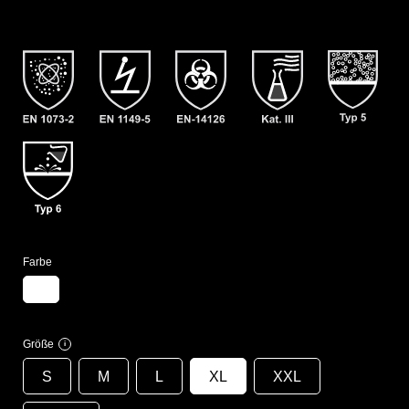
Farbe
Größe
i
S
M
L
XL
XXL