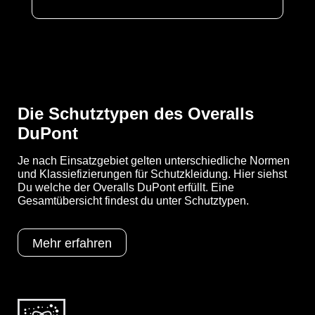
Artikelnummer
7103-ORA-XXXL
Merkmale
- Modell CHA5
- Gummizüge an Ärmel, Beine, Taille
und Kapuze
- Großzügig geschnittener
Schrittbereich-Bewegungsfreiheit
Die Schutztypen des Overalls
- Erhöhte doppelte Abdeckblende mit
Klebeverschluss über dem
DuPont
Reißverschluss bis zum Kinn
- Daumenschlaufen
Je nach Einsatzgebiet gelten unterschiedliche Normen
- Kinnabdeckblende ebenfalls mit
und Klassiefizierungen für Schutzkleidung. Hier siehst
Klebeverschluss
Du welche der Overalls DuPont erfüllt. Eine
- Gewicht:120 g/m²
Gesamtübersicht findest du unter Schutztypen.
- Material: Tychem® F
Mehr erfahren