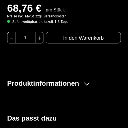
68,76 €
pro Stück
Preise inkl. MwSt. zzgl. Versandkosten
Sofort verfügbar, Lieferzeit: 1-3 Tage
In den Warenkorb
Produktinformationen
- Modell CHA5
- Gummizüge an Ärmel, Beine, Taille und Kapuze
- Großzügig geschnittener Schrittbereich-
Bewegungsfreiheit
Das passt dazu
- Erhöhte doppelte Abdeckblende mit Klebeverschluss
über dem Reißverschluss bis zum Kinn