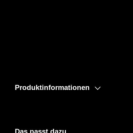
Produktinformationen
- Modell PT31LO
- Gummizug in der Taille
- Genähte Nähte
- Keine Taschen
- Material: Tyvek®
Das passt dazu