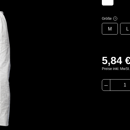
Größe
i
M
L
5,84 
Preise inkl. MwSt