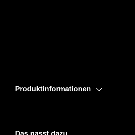
Produktinformationen
- Modell PA30LO
- Schienbeinlang
- Bänder in Nacken und Rücken
- Zwei Bänder zum Binden auf dem Rücken
- Länge: ca. 108 cm
Das passt dazu