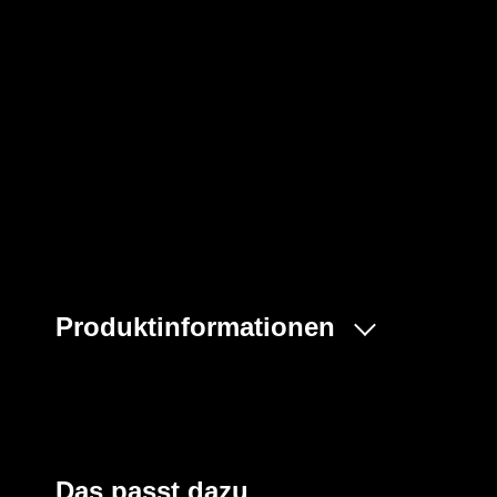
Produktinformationen
- Modell POSO
- Genähte innenliegende Nähte
- Gummizug
- Größe: Einheitsgröße
- Material: TYVEK®
Das passt dazu