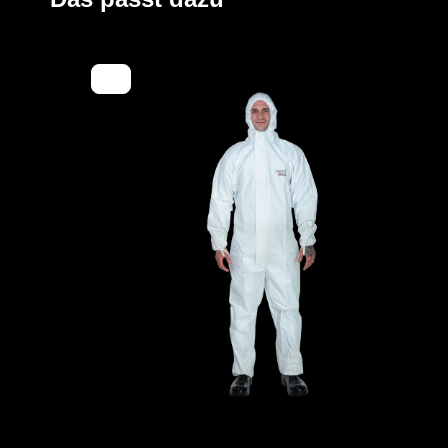
- Erhöhte Reißverschlussabdeckung bis zum Kinn
- Material: TYVEK®