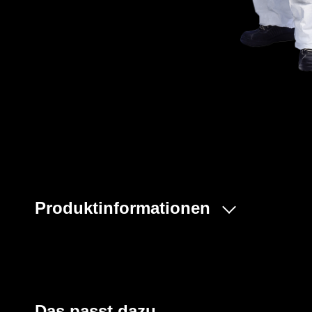
Produktinformationen
- Taillengummi für individuelle Größenanpassung
- Gummizüge an Ärmeln, Beinen und Kapuze
- Großzügig geschnittener Schrittbereich, eingearbeitete
- Zwickel für verbesserte Bewegungsfreiheit
- Ergonomische, dreiteilige Kapuze
Das passt dazu