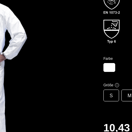
Farbe
Größe
i
S
M
10,43