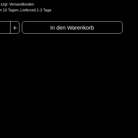
. zzgl. Versandkosten
n 10 Tagen, Lieferzeit 1-3 Tage
In den Warenkorb
n
EN 1073-2
EN 1149-5
EN 14126
Kat III
Typ 5