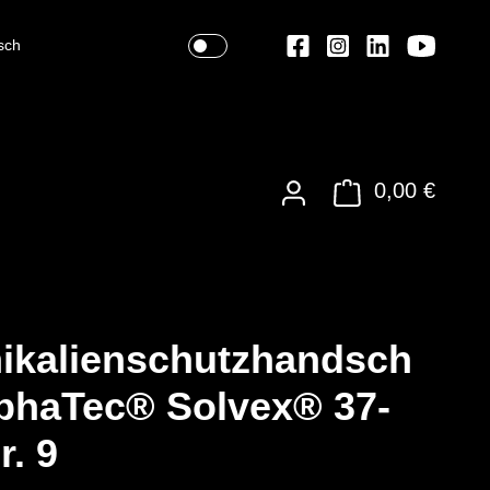
sch
0,00 €
ikalienschutzhandsch
phaTec® Solvex® 37-
r. 9