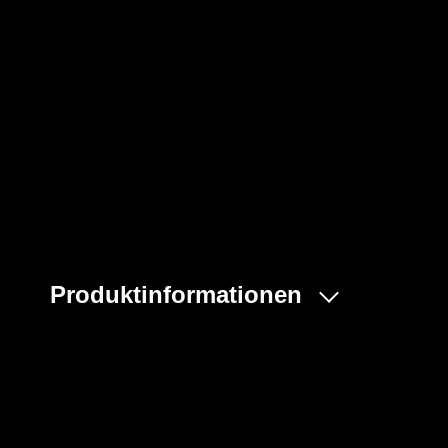
Produktinformationen
Der Chemikalienschutzhandschuh AlphaTec Solvex 37-90
anspruchsvolle Aufgaben.
Er ist vollständig wiederverwendbar und bietet unschlagb
Permeationstests übertrifft er alle anderen zurzeit verfüg
seinem Rautengriffprofil für eine hervorragende Griffsich