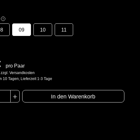
i
08
09
10
11
€
pro Paar
. zzgl. Versandkosten
n 10 Tagen, Lieferzeit 1-3 Tage
In den Warenkorb