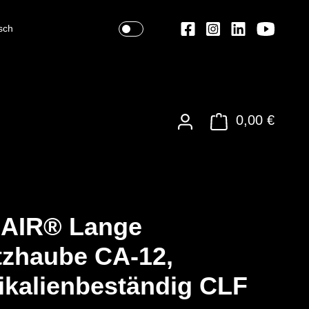
sch
0,00 €
nAIR® Lange
zhaube CA-12,
kalienbeständig CLF