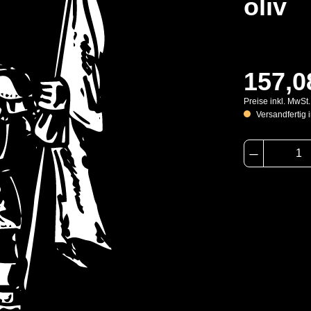
oliv
157,0
Preise inkl. MwSt
Versandfertig i