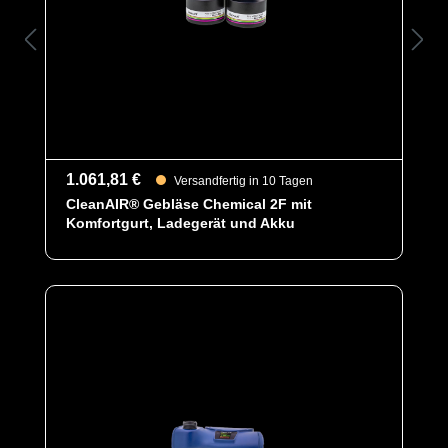
warten und der Luftstrom der Unimask ist einstellbar!
Darüber hinaus verfügt das Set über eine schnell
austauschbare Gesichtsdichtung und eine leicht
austauschbare Batterie.
Lackieren Sie mehr als 3-4 Stunden pro Tag? Dann ist
eine zweite Batterie ein Muss! Die Batterie ist leicht zu
wechseln!
1.061,81 €
Versandfertig in 10 Tagen
Standards:
CleanAIR® Gebläse Chemical 2F mit
- EN 12941 - TH3 / 500
Komfortgurt, Ladegerät und Akku
- EN 166 MS 3 4 5 FT B 5/2-5
(abhängig vom Visier)
Kein Atemwiederstand – keine
Vorsorgeuntersuchung G26 erforderlich
Kategorie
Malina - Normal
Zubehör - Malina