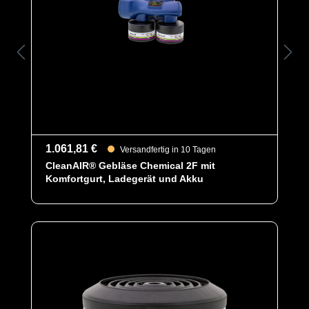
als drei Stunden (Standardakku)
- Akustischer und optischer Alarm
(audiovisuell)
- Mehrsprachige Benutzeroberfläche
*abhängig von der chemischen
Konzentration
- Artikelrefrenz: 510368.08
1.061,81 €
Versandfertig in 10 Tagen
CleanAIR® Gebläse Chemical 2F mit
Komfortgurt, Ladegerät und Akku