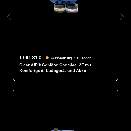
EAN
8595690409834
Artikelnummer
8089
Merkmale
- Kompaktes, leichtes Design
- Hohe mechanische Festigkeit und
Chemikalienbeständigkeit
- Hohe Schutzklasse ermöglicht
Dekontaminierung durch Duschen oder
vollständiges Untertauchen
1.061,81 €
Versandfertig in 10 Tagen
(IP64/IP65/IP68)
CleanAIR® Gebläse Chemical 2F mit
- Das Vollfarbdisplay zeigt gut lesbar
Komfortgurt, Ladegerät und Akku
alle relevanten Informationen an wie
Filterverstopfung,
- Akkuladestand und Luftstrom
- Die Luftstromregelung erhält einen
konstanten Luftstrom aufrecht
unabhängig vom Verstopfungsgrad
oder Akkuladestand.
- Betriebszeit* mit Hochleistungsakku
16 Stunden oder mit Standardakku 10
Stunden
- Kurze Akkuladezeiten von weniger