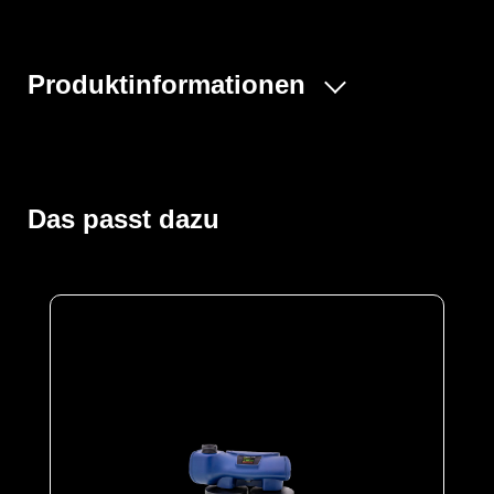
Produktinformationen
Ready 2 Work Gebläse Set bestehend aus:
- CA Chemical 2F Gebläsesystem
- Komfortgürtel / Ladegerät und Akku
- CleanAIR Unimask mit Polyamidvisier
Das passt dazu
- 2 Stück A2P3-Filter
- QuickLOCK™-Luftschlauch
- Transporttasche
Ready 2 Work Gebläse Set Chemical 2F mit Unimaks.
Sicherer Schutz bei Lackierarbeiten und
Oberflächenbehandlung macht dieses Set zu einer
hocheffektiven Atemschutz-Lösung für Profis in der
Lackierbranche.
Abseits dessen bietet das CleanAIR Ready 2 Work Set
bietet viele Vorteile, zum Beispiel ist das Set einfach zu