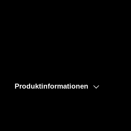
Produktinformationen
Das Dräger X-plore® 8000 Applikations-Set "dekon" bie
effektiven Atemschutz und Dekontamination:
Das Set umfasst: