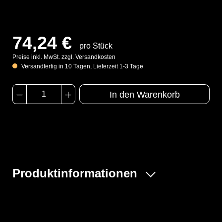
74,24 €
pro Stück
Preise inkl. MwSt. zzgl. Versandkosten
Versandfertig in 10 Tagen, Lieferzeit 1-3 Tage
In den Warenkorb
Produktinformationen
Die Dräger X-plore 8000 Standardhaube in der Größe
S/M bietet einen umfassenden Schutz für Kopf, Gesicht
und Hals. Sie ist speziell für den Einsatz mit dem Dräger