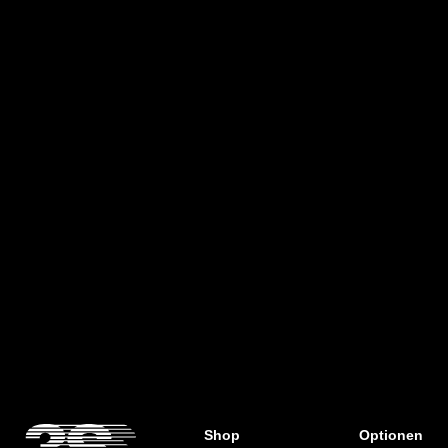
- Hervorragende Stoßdämpfung vor
allem im Fersenbereich
Shop
Optionen