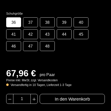
Schuhgröße
36
37
38
39
40
41
42
43
44
45
46
47
48
67,96 €
pro Paar
Preise inkl. MwSt. zzgl. Versandkosten
Versandfertig in 10 Tagen, Lieferzeit 1-3 Tage
In den Warenkorb