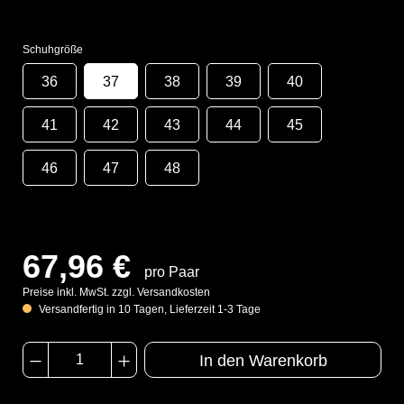
Schuhgröße
36
37
38
39
40
41
42
43
44
45
46
47
48
67,96 €
pro Paar
Preise inkl. MwSt. zzgl. Versandkosten
Versandfertig in 10 Tagen, Lieferzeit 1-3 Tage
In den Warenkorb