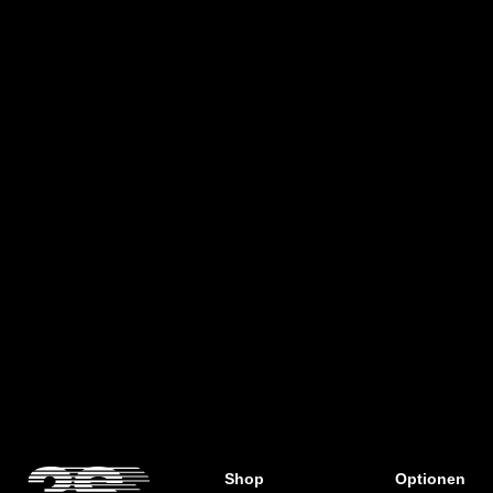
- Hervorragende Stoßdämpfung vor
allem im Fersenbereich
Shop
Optionen