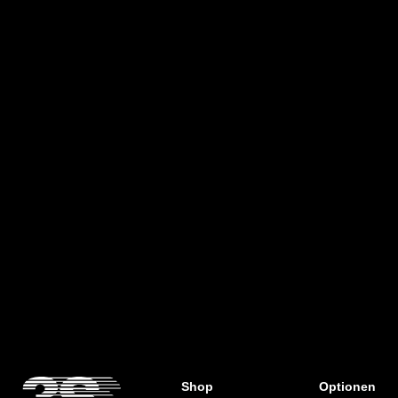
- Hervorragende Stoßdämpfung vor
allem im Fersenbereich
Shop
Optionen