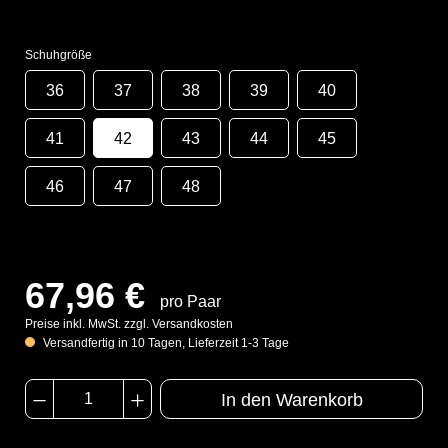
Schuhgröße
36
37
38
39
40
41
42
43
44
45
46
47
48
67,96 €
pro Paar
Preise inkl. MwSt. zzgl. Versandkosten
Versandfertig in 10 Tagen, Lieferzeit 1-3 Tage
In den Warenkorb