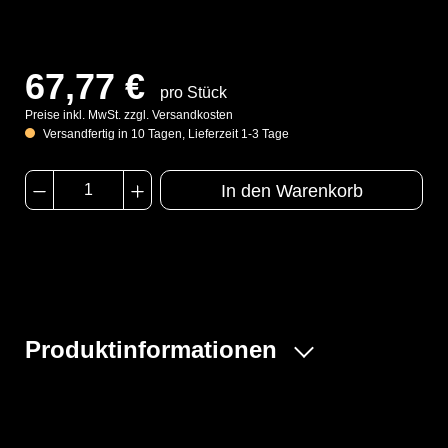
67,77 €
pro Stück
Preise inkl. MwSt. zzgl. Versandkosten
Versandfertig in 10 Tagen, Lieferzeit 1-3 Tage
In den Warenkorb
Produktinformationen
Der Dräger X-plore® 8000 Standardschlauch ist optimal
für die Verwendung mit Masken konzipiert. Dieser
Schlauch gewährleistet eine zuverlässige Verbindung