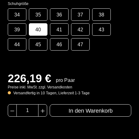
Schuhgröße
34
35
36
37
38
39
40
41
42
43
44
45
46
47
226,19 €
pro Paar
Preise inkl. MwSt. zzgl. Versandkosten
Versandfertig in 10 Tagen, Lieferzeit 1-3 Tage
In den Warenkorb