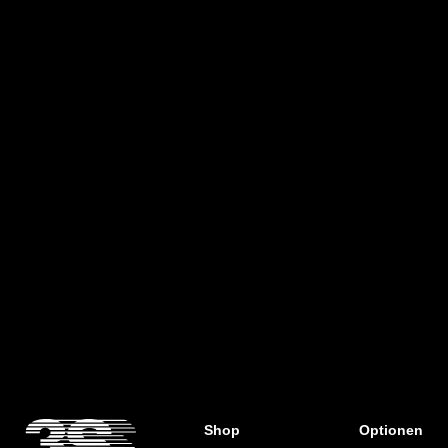
PORON® XRD®
- Laufsohle hitze- und ölbeständig
Shop
Optionen