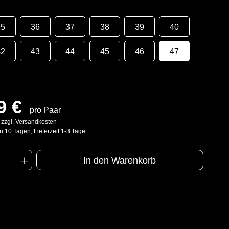
35
36
37
38
39
40
42
43
44
45
46
47
9 €
pro Paar
. zzgl. Versandkosten
n 10 Tagen, Lieferzeit 1-3 Tage
In den Warenkorb