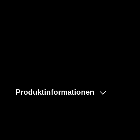
Produktinformationen
Der JALAS® EXALTER 9988 GTX ist der perfekte Halbstie
Sicherheit und Komfort eingehen wollen. Dieser leichte
dank seiner sockenähnlichen Konstruktion eine heraus
BOA® Fit System passen Sie den Schuh im Handumdreh
Das antistatische Mikrofaser-Obermaterial und die wa