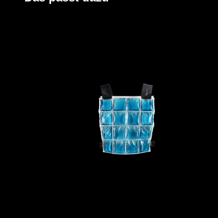
effizient und nachhaltig. Darüber hinaus sind die Kühla
wiederverwendbar und erzeugen kein Kondenswasser.
Zur Aktivierung legen Sie die PCM Packs einfach in Ei
Gefrierschrank. Sobald sie fest geworden sind, sind sie e