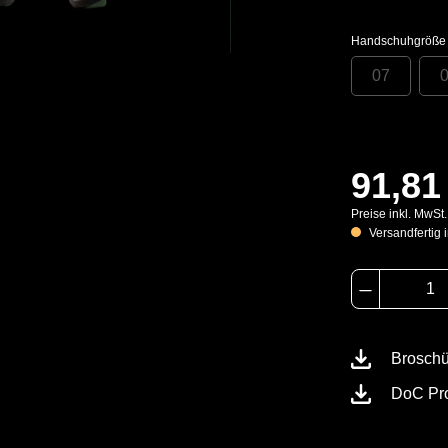
Handschuhgröße
07
91,81
Preise inkl. MwSt
Versandfertig i
Brosch
DoC Pr