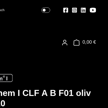
sch
0,00 €
em I CLF A B F01 oliv
10