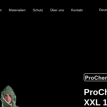
Deut
n
Materialien
Schutz
Über uns
Kontakt
ProCh
XXL 