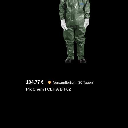
Des Weiteren ist der Anzug mit ergonomischen Stiefels
sowie einen besseren Schutz der Füße innerhalb der Sc
sicheres Abtropfen von Flüssigkeiten ausgestattet.
Fest angearbeitete silikonfreie KCL Camatril 730 Hands
Der Handschuhe bietet ihnen eine gute Abrieb-, Stich- un
Säuren, Laugen, langkettige Alkohole und aliphatische 
YouTube-Video anzeigen (Cookie-Einstellunge
104,77 €
Versandfertig in 30 Tagen
ProChem I CLF A B F02