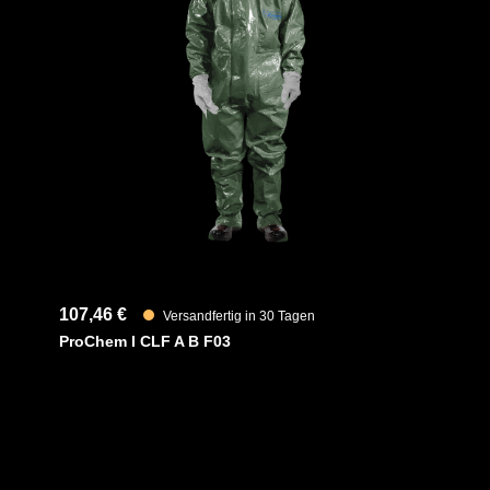
Material
ocken für ein bequemeres Tragegefühl,
huhe und einem Tropfrand, für ein
EAN
Artikelnum
chuhe aus Nitril runden den Anzug ab.
d Schnittfestigkeit, ist beständig gegen
Merkmale
und alicyclische Kohlenwasserstoffe.
n anpassen)
107,46 €
Versandfertig in 30 Tagen
ProChem I CLF A B F03