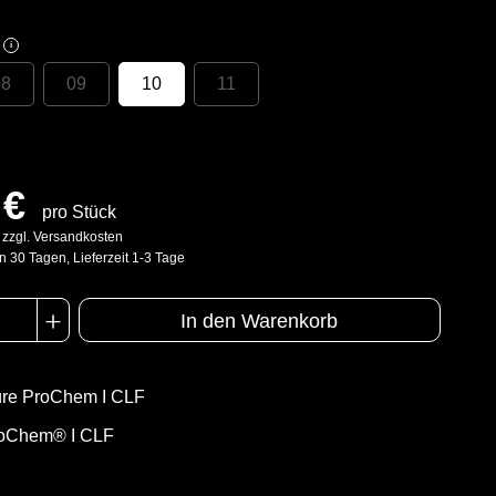
i
08
09
10
11
 €
pro Stück
. zzgl. Versandkosten
n 30 Tagen, Lieferzeit 1-3 Tage
In den Warenkorb
üre ProChem I CLF
oChem® I CLF