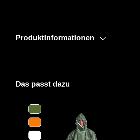
Produktinformationen
Der ProChem® I wird vornehmlich in der Industrie- und 
und bei Einsätzen von Feuerwehren und Rettungskräft
Beinen und Kapuze sowie ein Taillengummi sorgen für 
großzügig geschnittene Schrittbereich für optimale Be
und die erhöhte doppelte Abdeckblende mit Klettversch
Das passt dazu
Kinn bieten zusätzlichen Schutz. Elastische Daumensch
Ärmel bei Überkopfarbeiten.
Der Anzug wird aus unserem CLF-Material hergestellt, d
strapazierfähigen Barriere Folie und einem feuchtigkei
Träger höchsten Komfort bei optimalen Schutz bietet. Es
Gefahrstoffe, darunter Säuren, Laugen und organische 
und dank seiner hervorragenden antistatischen Eigenscha
Bereichen geeignet. Es erfüllt die Anforderungen an die 
höchsten Klasse und bietet somit einen erstklassigen S