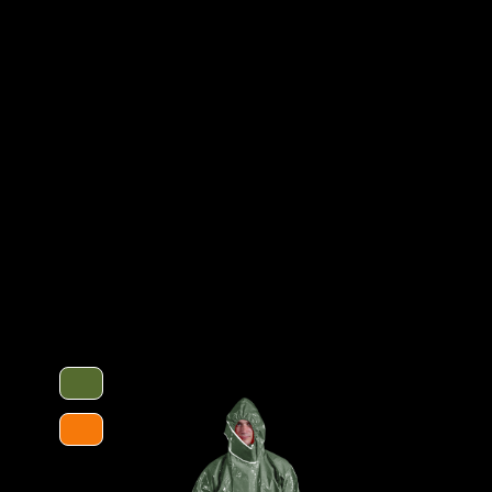
Tankreinigung, bei Inspektionsarbeiten
Optionen
en verwendet. Gummizüge an Ärmeln,
eine optimale Passform und der
wegungsfreiheit. Die ergonomische Kapuze
luss über dem Reißverschluss bis zum
Schutztype
laufen verhindern das Hochrutschen der
ieses besteht aus einer mehrschichtigen
tsabsorbierenden Innenvlies, welches dem
 schützt vor einer Reihe chemischer
Chemikalien. Es ist äußerst geräuscharm
ften ideal für den Einsatz in Ex-
normativ definierte Biobarriere der
Kategorie
chutz gegen biologische Gefahren.