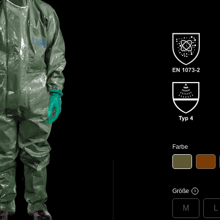
Farbe
Größe
i
M
L