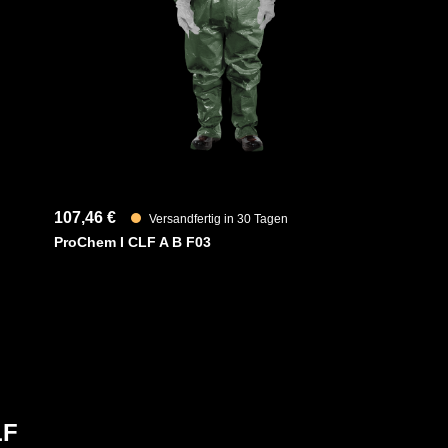
Artikelnum
chuhe aus Nitril runden den Anzug ab.
d Schnittfestigkeit, ist beständig gegen
Merkmale
und alicyclische Kohlenwasserstoffe.
n anpassen)
107,46 €
Versandfertig in 30 Tagen
ProChem I CLF A B F03
LF