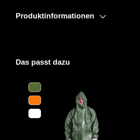
Produktinformationen
Der ProChem® I wird vornehmlich in der Industrie- und 
und bei Einsätzen von Feuerwehren und Rettungskräft
Beinen und Kapuze sowie ein Taillengummi sorgen für 
großzügig geschnittene Schrittbereich für optimale Be
und die erhöhte doppelte Abdeckblende mit Klettversch
Das passt dazu
Kinn bieten zusätzlichen Schutz. Elastische Daumensch
Ärmel bei Überkopfarbeiten.
Der Anzug wird aus unserem CLF-Material hergestellt, d
strapazierfähigen Barriere Folie und einem feuchtigkei
Träger höchsten Komfort bei optimalen Schutz bietet. Es
Gefahrstoffe, darunter Säuren, Laugen und organische 
und dank seiner hervorragenden antistatischen Eigenscha
Bereichen geeignet. Es erfüllt die Anforderungen an die 
höchsten Klasse und bietet somit einen erstklassigen S
Des Weiteren ist der Anzug mit ergonomischen Stiefels
sowie einen besseren Schutz der Füße innerhalb der Sc
sicheres Abtropfen von Flüssigkeiten ausgestattet.