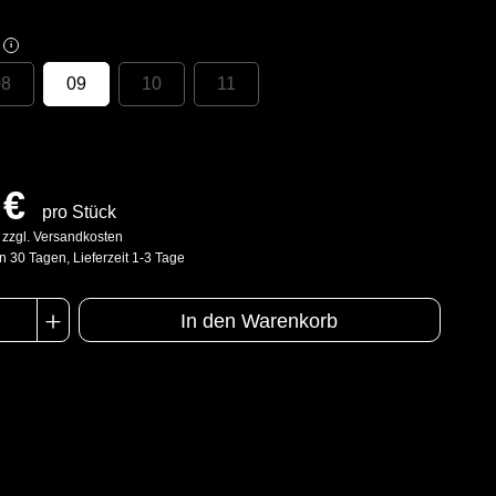
i
08
09
10
11
 €
pro Stück
. zzgl. Versandkosten
n 30 Tagen, Lieferzeit 1-3 Tage
In den Warenkorb