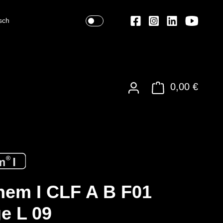
sch
0,00 €
em I CLF A B F01
e L 09