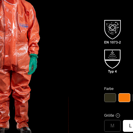
Farbe
Größe
i
M
L