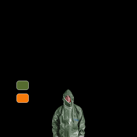
Tankreinigung, bei Inspektionsarbeiten
Optionen
en verwendet. Gummizüge an Ärmeln,
eine optimale Passform und der
wegungsfreiheit. Die ergonomische Kapuze
luss über dem Reißverschluss bis zum
Schutztype
laufen verhindern das Hochrutschen der
ieses besteht aus einer mehrschichtigen
tsabsorbierenden Innenvlies, welches dem
 schützt vor einer Reihe chemischer
Chemikalien. Es ist äußerst geräuscharm
ften ideal für den Einsatz in Ex-
normativ definierte Biobarriere der
Kategorie
chutz gegen biologische Gefahren.
Material
ocken für ein bequemeres Tragegefühl,
huhe und einem Tropfrand, für ein
EAN