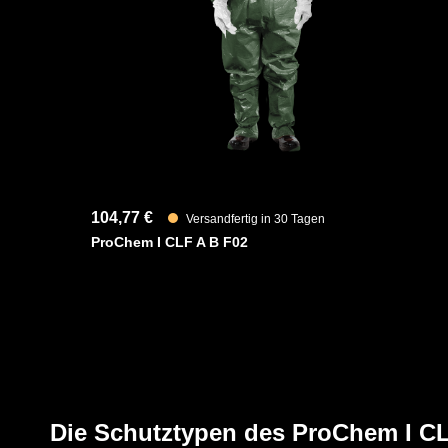
Fest angearbeitete silikonfreie KCL Camatril 730 Hands
Der Handschuhe bietet ihnen eine gute Abrieb-, Stich- un
Säuren, Laugen, langkettige Alkohole und aliphatische 
YouTube-Video anzeigen (Cookie-Einstellunge
104,77 €
Versandfertig in 30 Tagen
ProChem I CLF A B F02
Die Schutztypen des ProChem I C