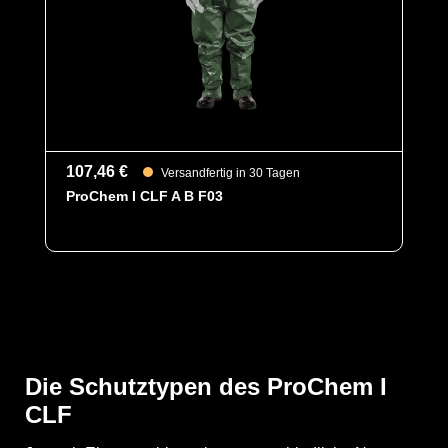
schützt vor einer Reihe chemischer Gefahrstoffe,
darunter Säuren, Laugen und organische Chemikalien.
Es ist äußerst geräuscharm und dank seiner
hervorragenden antistatischen Eigenschaften ideal für
den Einsatz in Ex-Bereichen geeignet. Es erfüllt die
Anforderungen an die normativ definierte Biobarriere
der höchsten Klasse und bietet somit einen
erstklassigen Schutz gegen biologische Gefahren.
107,46 €
Versandfertig in 30 Tagen
Des Weiteren ist der Anzug mit ergonomischen
ProChem I CLF A B F03
Stiefelsocken für ein bequemeres Tragegefühl, sowie
einen besseren Schutz der Füße innerhalb der Schuhe
und einem Tropfrand, für ein sicheres Abtropfen von
Flüssigkeiten ausgestattet.
Fest angearbeitete ANSELL Barrier Laminathandschuh
mit Schutzstulpe runden den Anzug ab und bieten eine
anatomische Passform, sowie Schutz vor einem äußerst
breiten Spektrum von Chemikalien und Flüssigkeiten.
Die Schutztypen des ProChem I
CLF
YouTube-Video anzeigen (Cookie-Einstellungen a