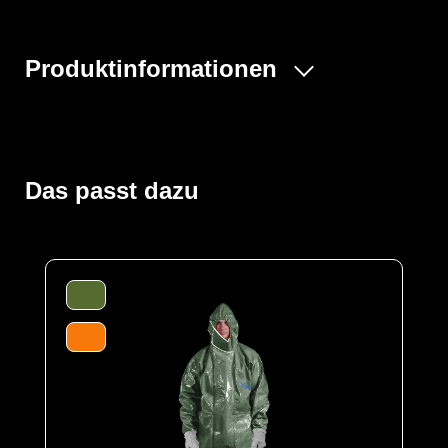
Produktinformationen
Der ProChem® I wird vornehmlich in der Industrie- und
Tankreinigung, bei Inspektionsarbeiten und bei
Einsätzen von Feuerwehren und Rettungskräften
verwendet. Gummizüge an Ärmeln, Beinen und Kapuze
Das passt dazu
sowie ein Taillengummi sorgen für eine optimale
Passform und der großzügig geschnittene Schrittbereich
für optimale Bewegungsfreiheit. Die ergonomische
Kapuze und die erhöhte doppelte Abdeckblende mit
Klettverschluss über dem Reißverschluss bis zum Kinn
bieten zusätzlichen Schutz. Elastische
Daumenschlaufen verhindern das Hochrutschen der
Ärmel bei Überkopfarbeiten.
Der Anzug wird aus unserem CLF-Material hergestellt,
dieses besteht aus einer mehrschichtigen
strapazierfähigen Barriere Folie und einem
feuchtigkeitsabsorbierenden Innenvlies, welches dem
Träger höchsten Komfort bei optimalen Schutz bietet. Es