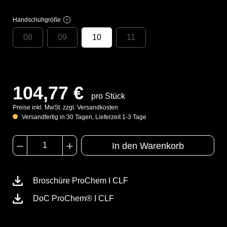
Handschuhgröße
i
08
09
10
11
104,77 €
pro Stück
Preise inkl. MwSt. zzgl. Versandkosten
Versandfertig in 30 Tagen, Lieferzeit 1-3 Tage
In den Warenkorb
Broschüre ProChem I CLF
DoC ProChem® I CLF