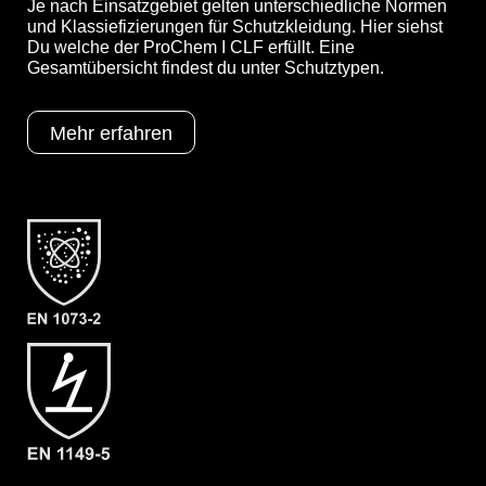
Je nach Einsatzgebiet gelten unterschiedliche Normen
und Klassiefizierungen für Schutzkleidung. Hier siehst
Du welche der ProChem I CLF erfüllt. Eine
Gesamtübersicht findest du unter Schutztypen.
Optionen
A = Ergonomische Stiefelsocke (EX
Bereich)
B = Tropfrand
Mehr erfahren
F02 = Ansell Barrier (Laminat)
Schutztypen
EN 1073-2
EN 1149-5
EN 14126
Kat III
Typ 3
Typ 4
Typ 5
Typ 6
Kategorie
ProChem I CLF
Material
CLF
EAN
4260095094919