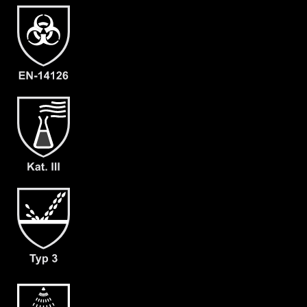
Artikelnummer
1203-ORA-XL-10
Merkmale
- Elastische Gummizüge
- Ergonomische Kapuze
- Flüssigkeitsabweisender
Reissverschluß (RVS)
- Abdeckblenden (RVS & Kinn) mit
Klettverschluss
- Großzügig geschnittener
Schrittbereich für optimale
Bewegungsfreiheit
- dicht angearbeitete Stiefelsocke und
Tropfrand (A+B)
- dicht angearbeitete Ansell Barrier
Handschuhe (F02)
- Gewicht: 180 g/m²
- Material: CLF