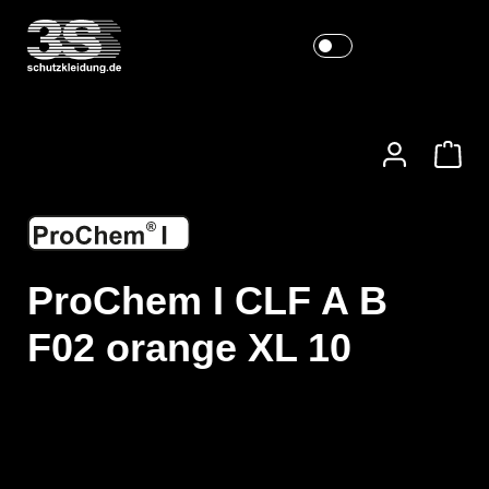
ProChem I CLF A B
F02 orange XL 10