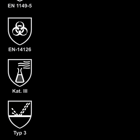
Material
CLF
EAN
4262388611285
Artikelnummer
1204-ORA-L-10
Merkmale
- Elastische Gummizüge
- Ergonomische Kapuze
- Flüssigkeitsabweisender
Reissverschluß (RVS)
- Abdeckblenden (RVS & Kinn) mit
Klettverschluss
- Großzügig geschnittener
Schrittbereich für optimale
Bewegungsfreiheit
- dicht angearbeitete Stiefelsocke und
Tropfrand (A+B)
- dicht angearbeitete Folienlaminat
Handschuh Kemblok (F03)
- Gewicht: 180 g/m²
- Material: CLF