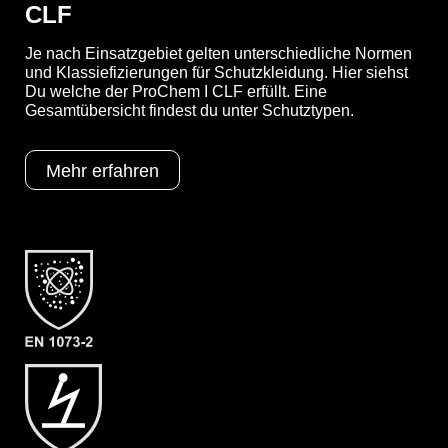
CLF
Je nach Einsatzgebiet gelten unterschiedliche Normen
YouTube-Video anzeigen (Cookie-Einstellungen a
und Klassiefizierungen für Schutzkleidung. Hier siehst
Du welche der ProChem I CLF erfüllt. Eine
Gesamtübersicht findest du unter Schutztypen.
Optionen
A = Ergonomische Stiefelsocke (EX
Mehr erfahren
Bereich)
B = Tropfrand
F03 = Respirex Kemblock (Laminat)
Schutztypen
EN 1073-2
EN 1149-5
EN 14126
Kat III
Typ 3
Typ 4
Typ 5
Typ 6
Kategorie
ProChem I CLF