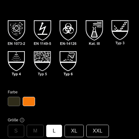
Farbe
Größe
i
S
M
L
XL
XXL