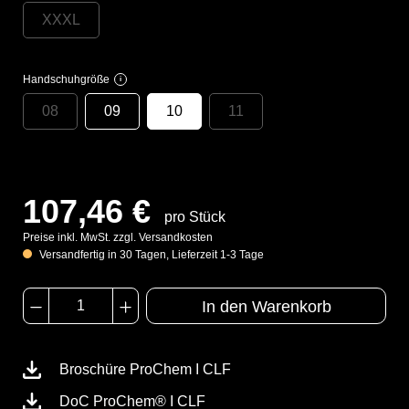
XXXL
Handschuhgröße
i
08
09
10
11
107,46 €
pro Stück
Preise inkl. MwSt. zzgl. Versandkosten
Versandfertig in 30 Tagen, Lieferzeit 1-3 Tage
In den Warenkorb
Broschüre ProChem I CLF
DoC ProChem® I CLF