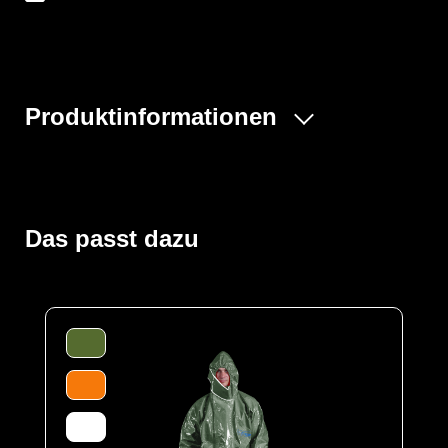
Produktinformationen
Der ProChem® I wird vornehmlich in der Industrie- und
Tankreinigung, bei Inspektionsarbeiten und bei
Einsätzen von Feuerwehren und Rettungskräften
verwendet. Gummizüge an Ärmeln, Beinen und Kapuze
Das passt dazu
sowie ein Taillengummi sorgen für eine optimale
Passform und der großzügig geschnittene Schrittbereich
für optimale Bewegungsfreiheit. Die ergonomische
Kapuze und die erhöhte doppelte Abdeckblende mit
Klettverschluss über dem Reißverschluss bis zum Kinn
bieten zusätzlichen Schutz. Elastische
Daumenschlaufen verhindern das Hochrutschen der
Ärmel bei Überkopfarbeiten.
Der Anzug wird aus unserem CLF-Material hergestellt,
dieses besteht aus einer mehrschichtigen