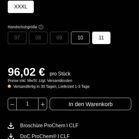
XXXL
Handschuhgröße
i
07
08
09
10
11
96,02 €
pro Stück
Preise inkl. MwSt. zzgl. Versandkosten
Versandfertig in 30 Tagen, Lieferzeit 1-3 Tage
In den Warenkorb
Broschüre ProChem I CLF
DoC ProChem® I CLF