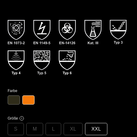
Farbe
Größe
i
S
M
L
XL
XXL