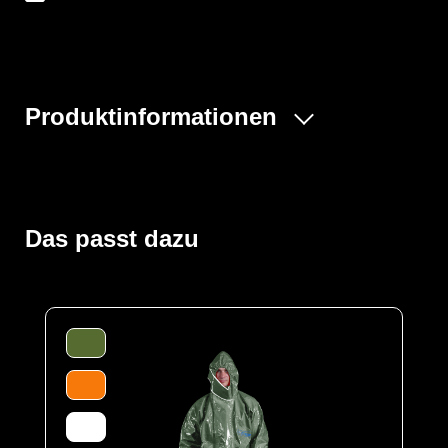
Produktinformationen
Der ProChem® I wird vornehmlich in der Industrie- und
Tankreinigung, bei Inspektionsarbeiten und bei
Einsätzen von Feuerwehren und Rettungskräften
verwendet. Gummizüge an Ärmeln, Beinen und Kapuze
Das passt dazu
sowie ein Taillengummi sorgen für eine optimale
Passform und der großzügig geschnittene Schrittbereich
für optimale Bewegungsfreiheit. Die ergonomische
Kapuze und die erhöhte doppelte Abdeckblende mit
Klettverschluss über dem Reißverschluss bis zum Kinn
bieten zusätzlichen Schutz. Elastische
Daumenschlaufen verhindern das Hochrutschen der
Ärmel bei Überkopfarbeiten.
Der Anzug wird aus unserem CLF-Material hergestellt,
dieses besteht aus einer mehrschichtigen