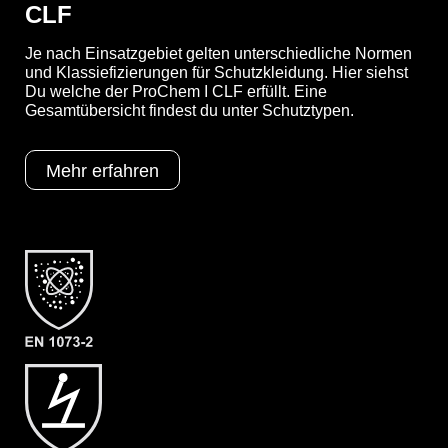
CLF
Je nach Einsatzgebiet gelten unterschiedliche Normen
YouTube-Video anzeigen (Cookie-Einstellungen a
und Klassiefizierungen für Schutzkleidung. Hier siehst
Du welche der ProChem I CLF erfüllt. Eine
Gesamtübersicht findest du unter Schutztypen.
Optionen
A = Ergonomische Stiefelsocke (EX
Mehr erfahren
Bereich)
B = Tropfrand
F06 = KCL Camapren 720 (Neopren)
Schutztypen
EN 1073-2
EN 1149-5
EN 14126
Kat III
Typ 3
Typ 4
Typ 5
Typ 6
Kategorie
ProChem I CLF