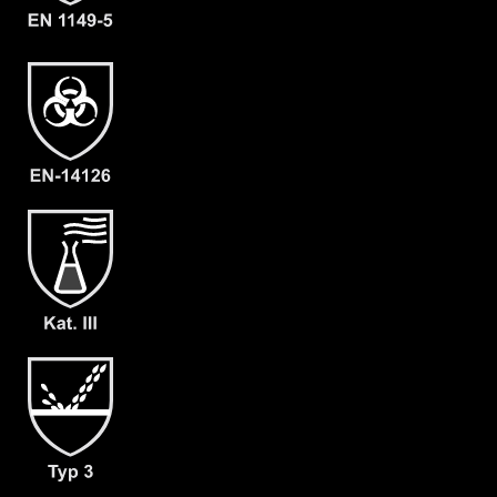
Material
CLF
EAN
4260095095077
Artikelnummer
1206-ORA-XXXL-11
Merkmale
- Elastische Gummizüge
- Ergonomische Kapuze
- Flüssigkeitsabweisender
Reissverschluß (RVS)
- Abdeckblenden (RVS & Kinn) mit
Klettverschluss
- Großzügig geschnittener
Schrittbereich für optimale
Bewegungsfreiheit
- dicht angearbeitete Stiefelsocke und
Tropfrand (A+B)
- dicht angearbeitete Chloropren
Handschuhe F06
- Gewicht: 180 g/m²
- Material: CLF