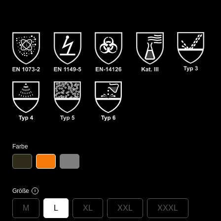
Farbe
Größe
i
M
L
XL
XXL
XXXL