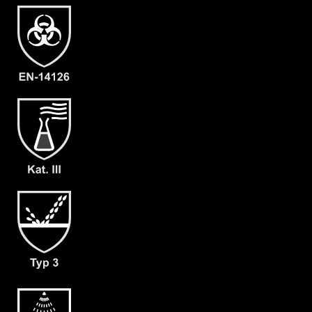
Klettverschluss
- Großzügig geschnittener
Schrittbereich für optimale
Bewegungsfreiheit
- dicht angearbeitete Camatril
Handschuhe (F01)
- Gewicht: 180 g/m²
- Material: CLF