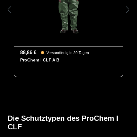
schützt vor einer Reihe chemischer Gefahrstoffe,
darunter Säuren, Laugen und organische Chemikalien.
Es ist äußerst geräuscharm und dank seiner
hervorragenden antistatischen Eigenschaften ideal für
den Einsatz in Ex-Bereichen geeignet. Es erfüllt die
Anforderungen an die normativ definierte Biobarriere
der höchsten Klasse und bietet somit einen
erstklassigen Schutz gegen biologische Gefahren.
88,86 €
Versandfertig in 30 Tagen
Fest angearbeitete silikonfreie KCL Camatril 730
ProChem I CLF A B
Handschuhe aus Nitril runden den Anzug ab. Der
Handschuhe bietet ihnen eine gute Abrieb-, Stich- und
Schnittfestigkeit, ist beständig gegen Säuren, Laugen,
langkettige Alkohole und aliphatische und alicyclische
Kohlenwasserstoffe.
YouTube-Video anzeigen (Cookie-Einstellungen a
Die Schutztypen des ProChem I
CLF