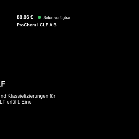
88,86 €
Sofort verfügbar
ProChem I CLF A B
LF
nd Klassiefizierungen für
F erfüllt. Eine