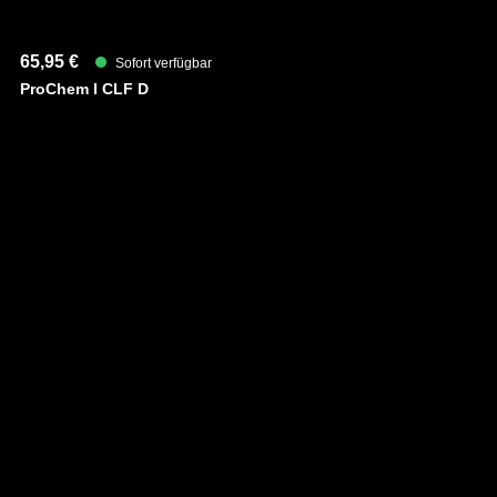
- Material: CLF
65,95 €
Sofort verfügbar
ProChem I CLF D