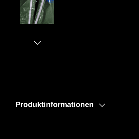
Produktinformationen
Der ProChem® I wird vornehmlich in der Industrie- und 
und bei Einsätzen von Feuerwehren und Rettungskräft
Beinen und Kapuze sowie ein Taillengummi sorgen für 