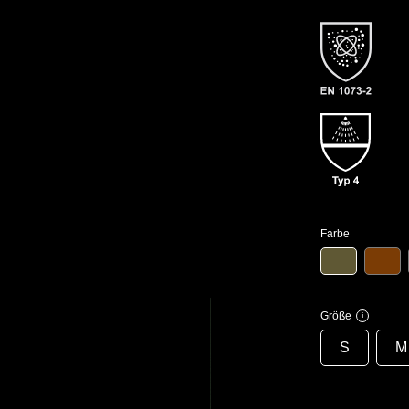
Farbe
Größe
i
S
M