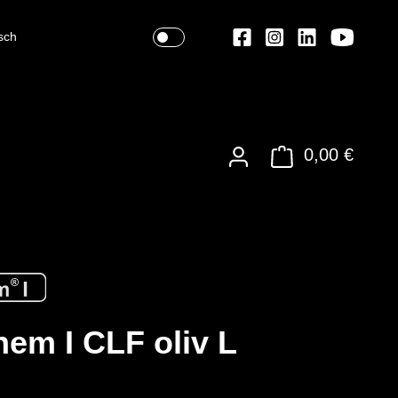
sch
0,00 €
em I CLF oliv L