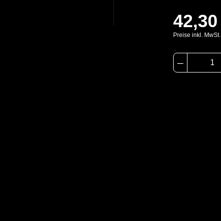
42,30
Preise inkl. MwSt
Tankreinigung, bei Inspektionsarbeiten
Schutztype
en verwendet. Gummizüge an Ärmeln,
eine optimale Passform und der