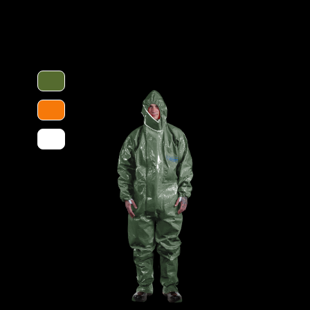
wegungsfreiheit. Die ergonomische Kapuze
luss über dem Reißverschluss bis zum
laufen verhindern das Hochrutschen der
ieses besteht aus einer mehrschichtigen
tsabsorbierenden Innenvlies, welches dem
Kategorie
 schützt vor einer Reihe chemischer
Chemikalien. Es ist äußerst geräuscharm
Material
ften ideal für den Einsatz in Ex-
normativ definierte Biobarriere der
EAN
chutz gegen biologische Gefahren.
Artikelnum
n anpassen)
Merkmale