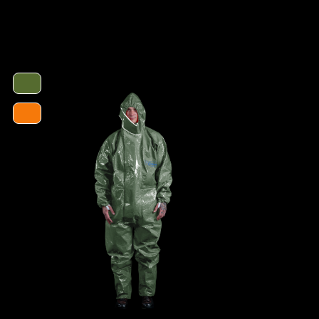
Kat III
Typ 3
Typ 4
Typ 5
Typ 6
ProChem I CLF
CLF
4260541388401
mer
1200-OLIV-L
- Elastische Gummizüge
- Ergonomische Kapuze
- Flüssigkeitsabweisender Reissverschluß
(RVS)
- Abdeckblenden (RVS & Kinn) mit
Klettverschluss
- Großzügig geschnittener Schrittbereich für
optimale Bewegungsfreiheit
- Elastische Daumenschlaufen
- Gewicht: 180 g/m²