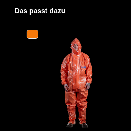
großzügig geschnittene Schrittbereich für optimale Be
und die erhöhte doppelte Abdeckblende mit Klettversch
Das passt dazu
Kinn bieten zusätzlichen Schutz. Elastische Daumensch
Ärmel bei Überkopfarbeiten.
Der Anzug wird aus unserem CLF-Material hergestellt, d
strapazierfähigen Barriere Folie und einem feuchtigkei
Träger höchsten Komfort bei optimalen Schutz bietet. Es
Gefahrstoffe, darunter Säuren, Laugen und organische 
und dank seiner hervorragenden antistatischen Eigenscha
Bereichen geeignet. Es erfüllt die Anforderungen an die 
höchsten Klasse und bietet somit einen erstklassigen S
YouTube-Video anzeigen (Cookie-Einstellunge