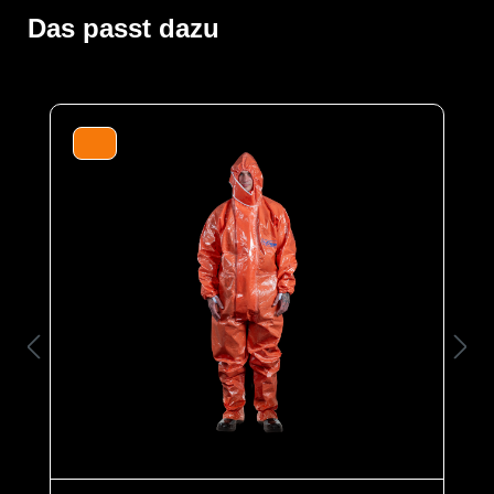
Einsätzen von Feuerwehren und Rettungskräften
verwendet. Gummizüge an Ärmeln, Beinen und Kapuze
Das passt dazu
sowie ein Taillengummi sorgen für eine optimale
Passform und der großzügig geschnittene Schrittbereich
für optimale Bewegungsfreiheit. Die ergonomische
Kapuze und die erhöhte doppelte Abdeckblende mit
Klettverschluss über dem Reißverschluss bis zum Kinn
bieten zusätzlichen Schutz. Elastische
Daumenschlaufen verhindern das Hochrutschen der
Ärmel bei Überkopfarbeiten.
Der Anzug wird aus unserem CLF-Material hergestellt,
dieses besteht aus einer mehrschichtigen
strapazierfähigen Barriere Folie und einem
feuchtigkeitsabsorbierenden Innenvlies, welches dem
Träger höchsten Komfort bei optimalen Schutz bietet. Es
schützt vor einer Reihe chemischer Gefahrstoffe,
darunter Säuren, Laugen und organische Chemikalien.
Es ist äußerst geräuscharm und dank seiner
hervorragenden antistatischen Eigenschaften ideal für
den Einsatz in Ex-Bereichen geeignet. Es erfüllt die
Anforderungen an die normativ definierte Biobarriere
der höchsten Klasse und bietet somit einen
erstklassigen Schutz gegen biologische Gefahren.