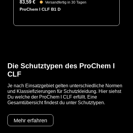
83,59 €
Versandfertig in 30 Tagen
ProChem I CLF B1 D
YouTube-Video anzeigen (Cookie-Einstellungen a
Schutztypen
EN 1073-2
EN 1149-5
EN 14126
Kat III
Die Schutztypen des ProChem I
Typ 3
CLF
Typ 4
Typ 5
Typ 6
Je nach Einsatzgebiet gelten unterschiedliche Normen
und Klassiefizierungen für Schutzkleidung. Hier siehst
Kategorie
Du welche der ProChem I CLF erfüllt. Eine
ProChem I CLF
Gesamtübersicht findest du unter Schutztypen.
Material
CLF
EAN
Mehr erfahren
4260541389668
Artikelnummer
1200-OLIV-S