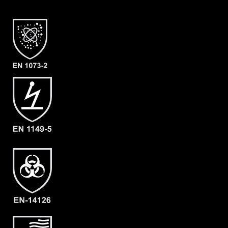
Merkmale
- Elastische Gummizüge
- Ergonomische Kapuze
- Flüssigkeitsabweisender
Reissverschluß (RVS)
- Abdeckblenden (RVS & Kinn) mit
Klettverschluss
- Großzügig geschnittener
Schrittbereich für optimale
Bewegungsfreiheit
- Elastische Daumenschlaufen
- Gewicht: 180 g/m²
- Material: CLF