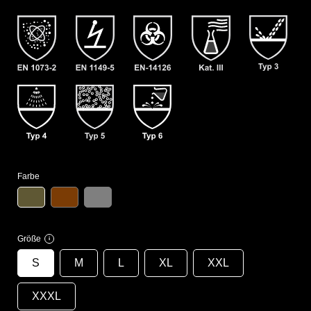
Farbe
Größe
i
S
M
L
XL
XXL
XXXL