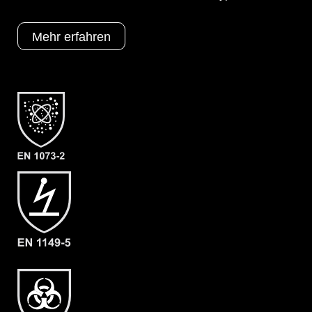
Reißverschlussabdeckung (statt
Klettverschluss)
F01 = KCL Camatril 730 (Nitril)
Mehr erfahren
H = Überschuh mit innenliegendem
Füssling (antistatisch)
Schutztypen
EN 1073-2
EN 1149-5
EN 14126
Kat III
Typ 3
Typ 4
Typ 5
Typ 6
Kategorie
ProChem I CPM
Material
CPM
EAN
4260541389699
Artikelnummer
1305-BLU-XL-08
Merkmale
- Gummizüge an Beinen und Kapuze