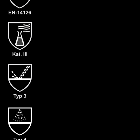
- Ergonomische Kapuze
- Selbstklebende, doppelte
Reißverschlussabdeckung
- Abklebbare Kinnabdeckung
- Dichte Nähte
- Großzügig geschnittener
Schrittbereich
- fest angearbeitete Carmatril
Handschuhe F01 (730)
- fest angearbeitete Überschuhe mit
rutschfester Sohle (H)
- Gewicht: 95 g/m²
- Material: CPM