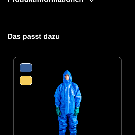
Der ProChem® I wird vornehmlich in der Industrie- und
Tankreinigung, bei Inspektionsarbeiten und bei
Einsätzen von Feuerwehren und Rettungskräften
verwendet. Gummizüge an Ärmeln, Beinen und Kapuze
Das passt dazu
sowie ein Taillengummi sorgen für eine optimale
Passform und der großzügig geschnittene Schrittbereich
für optimale Bewegungsfreiheit. Die ergonomische
Kapuze und die erhöhte doppelte Abdeckblende mit
Klettverschluss über dem Reißverschluss bis zum Kinn
bieten zusätzlichen Schutz. Elastische
Daumenschlaufen verhindern das Hochrutschen der
Ärmel bei Überkopfarbeiten.
Der Anzug wird aus unserem CPM hergestellt, selbiges
ist ein hochleistungsfähiges Material, das für den Schutz
gegen eine Vielzahl von chemischen und biologischen
Gefahren entwickelt wurde. Die äußere Schicht des
Materials besteht aus einer Barriereschicht, die den
Durchgang von chemischen und biologischen
Substanzen verhindert. Die innere Schicht ist eine
weiche, komfortable Schicht, die gegenüber