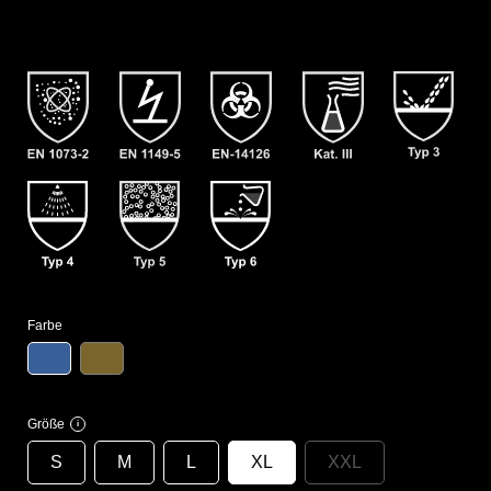
Farbe
Größe
i
S
M
L
XL
XXL