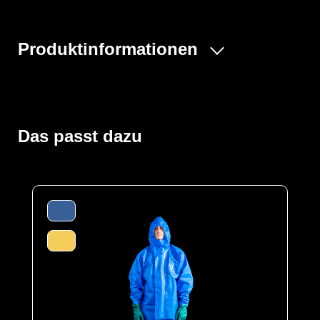
Produktinformationen
Der ProChem® I wird vornehmlich in der Industrie- und
Tankreinigung, bei Inspektionsarbeiten und bei
Einsätzen von Feuerwehren und Rettungskräften
verwendet. Gummizüge an Ärmeln, Beinen und Kapuze
Das passt dazu
sowie ein Taillengummi sorgen für eine optimale
Passform und der großzügig geschnittene Schrittbereich
für optimale Bewegungsfreiheit. Die ergonomische
Kapuze und die erhöhte doppelte Abdeckblende mit
Klettverschluss über dem Reißverschluss bis zum Kinn
bieten zusätzlichen Schutz. Elastische
Daumenschlaufen verhindern das Hochrutschen der
Ärmel bei Überkopfarbeiten.
Der Anzug wird aus unserem CPM hergestellt, selbiges
ist ein hochleistungsfähiges Material, das für den Schutz
gegen eine Vielzahl von chemischen und biologischen
Gefahren entwickelt wurde. Die äußere Schicht des
Materials besteht aus einer Barriereschicht, die den