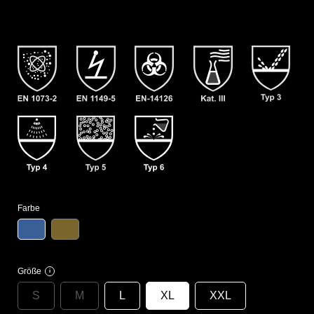
Farbe
Größe
i
S
M
L
XL
XXL