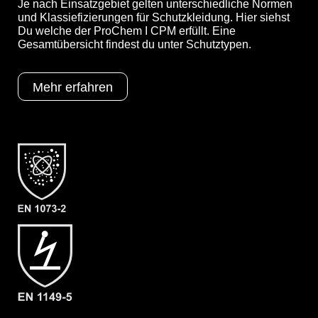
Je nach Einsatzgebiet gelten unterschiedliche Normen
und Klassiefizierungen für Schutzkleidung. Hier siehst
Du welche der ProChem I CPM erfüllt. Eine
Optionen
E = Selbstklebende Kinn- &
Gesamtübersicht findest du unter Schutztypen.
Reißverschlussabdeckung (statt
Klettverschluss)
F01 = KCL Camatril 730 (Nitril)
Mehr erfahren
H = Überschuh mit innenliegendem
Füssling (antistatisch)
Schutztypen
EN 1073-2
EN 1149-5
EN 14126
Kat III
Typ 3
Typ 4
Typ 5
Typ 6
Kategorie
ProChem I CPM
Material
CPM
EAN
4260095099402