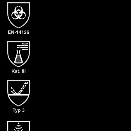
Artikelnummer
1305-BLU-XL-10
Merkmale
- Gummizüge an Beinen und Kapuze
- Ergonomische Kapuze
- Selbstklebende, doppelte
Reißverschlussabdeckung
- Abklebbare Kinnabdeckung
- Dichte Nähte
- Großzügig geschnittener
Schrittbereich
- fest angearbeitete Carmatril
Handschuhe F01 (730)
- fest angearbeitete Überschuhe mit
rutschfester Sohle (H)
- Gewicht: 95 g/m²
- Material: CPM