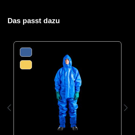
Der ProChem® I wird vornehmlich in der Industrie- und
Tankreinigung, bei Inspektionsarbeiten und bei
Einsätzen von Feuerwehren und Rettungskräften
verwendet. Gummizüge an Ärmeln, Beinen und Kapuze
Das passt dazu
sowie ein Taillengummi sorgen für eine optimale
Passform und der großzügig geschnittene Schrittbereich
für optimale Bewegungsfreiheit. Die ergonomische
Kapuze und die erhöhte doppelte Abdeckblende mit
Klettverschluss über dem Reißverschluss bis zum Kinn
bieten zusätzlichen Schutz. Elastische
Daumenschlaufen verhindern das Hochrutschen der
Ärmel bei Überkopfarbeiten.
Der Anzug wird aus unserem CPM hergestellt, selbiges
ist ein hochleistungsfähiges Material, das für den Schutz
gegen eine Vielzahl von chemischen und biologischen
Gefahren entwickelt wurde. Die äußere Schicht des
Materials besteht aus einer Barriereschicht, die den
Durchgang von chemischen und biologischen
Substanzen verhindert. Die innere Schicht ist eine
weiche, komfortable Schicht, die gegenüber
Feuchtigkeit und Schweiß beständig ist und den
Tragekomfort erhöht.