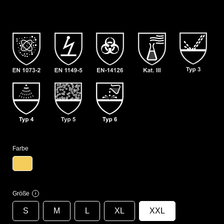
Farbe
Größe
i
S
M
L
XL
XXL