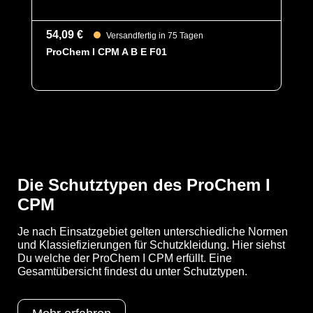
Des Weiteren ist der Anzug mit einer Kinn- und
Reißverschlussabdeckung ausgestattet, welche ein
Eindringen von Flüssigkeiten und Partikeln verhindert.
54,09 €
Versandfertig in 75 Tagen
ProChem I CPM A B E F01
YouTube-Video anzeigen (Cookie-Einstellungen a
Optionen
E = Selbstklebende Kinn- &
Reißverschlussabdeckung (statt
Klettverschluss)
Die Schutztypen des ProChem I
CPM
Schutztypen
EN 1073-2
EN 1149-5
EN 14126
Je nach Einsatzgebiet gelten unterschiedliche Normen
Kat III
und Klassiefizierungen für Schutzkleidung. Hier siehst
Typ 3
Du welche der ProChem I CPM erfüllt. Eine
Typ 4
Gesamtübersicht findest du unter Schutztypen.
Typ 5
Typ 6