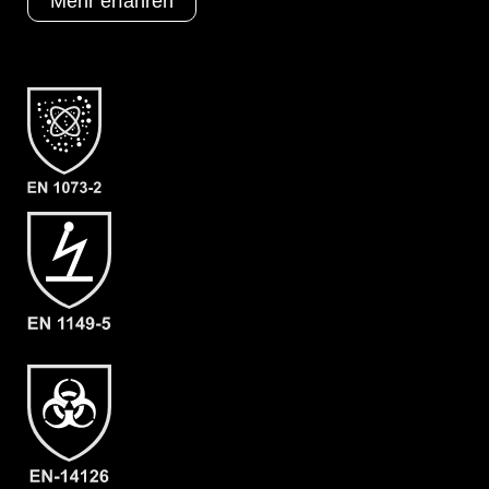
Mehr erfahren
Kategorie
ProChem I CPM
Material
CPM
EAN
4260541382805
Artikelnummer
1303-YEL-XXL
Merkmale
- Gummizüge an Ärmeln, Beinen und
Kapuze
- Ergonomische Kapuze
- Option E: Selbstklebende, doppelte
Reißverschlussabdeckung
- Abklebbare Kinnabdeckung
- Dichte Nähte
- Großzügig geschnittener
Schrittbereich
- Elastische Daumenschlaufen
- Gewicht: 95 g/m²
- Material: CPM