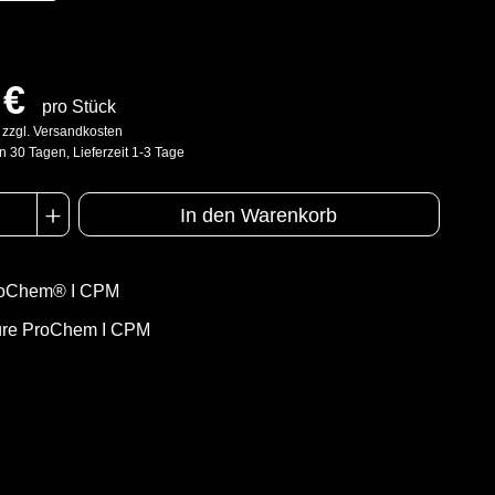
 €
pro Stück
. zzgl. Versandkosten
n 30 Tagen, Lieferzeit 1-3 Tage
In den Warenkorb
oChem® I CPM
üre ProChem I CPM