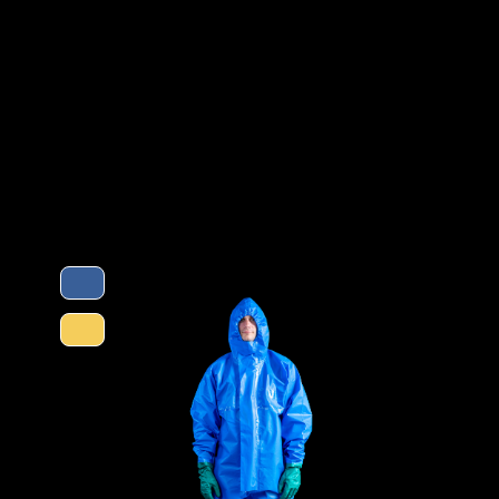
Tankreinigung, bei Inspektionsarbeiten
Schutztype
en verwendet. Gummizüge an Ärmeln,
eine optimale Passform und der
wegungsfreiheit. Die ergonomische Kapuze
luss über dem Reißverschluss bis zum
laufen verhindern das Hochrutschen der
t ein hochleistungsfähiges Material, das
 biologischen Gefahren entwickelt wurde.
Kategorie
riereschicht, die den Durchgang von
 innere Schicht ist eine weiche,
Material
hweiß beständig ist und den
EAN
Artikelnum
n anpassen)
Merkmale