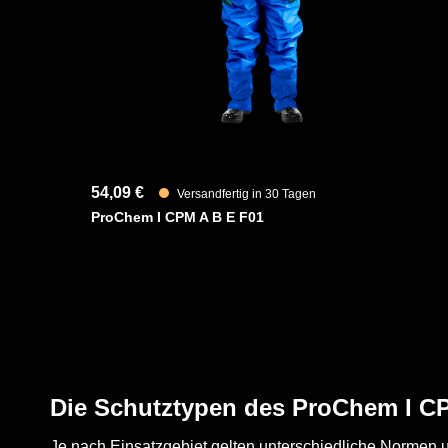
54,09 €
Versandfertig in 30 Tagen
ProChem I CPM A B E F01
Die Schutztypen des ProChem I C
Je nach Einsatzgebiet gelten unterschiedliche Normen u