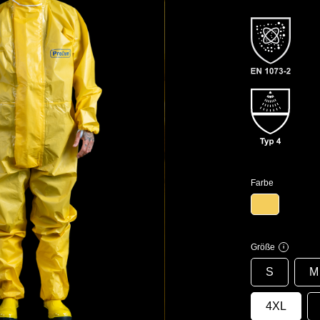
Farbe
Größe
i
S
M
4XL