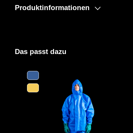
Produktinformationen
Der ProChem® I wird vornehmlich in der Industrie- und 
und bei Einsätzen von Feuerwehren und Rettungskräft
Beinen und Kapuze sowie ein Taillengummi sorgen für 
großzügig geschnittene Schrittbereich für optimale Be
und die erhöhte doppelte Abdeckblende mit Klettversch
Das passt dazu
Kinn bieten zusätzlichen Schutz. Elastische Daumensch
Ärmel bei Überkopfarbeiten.
Der Anzug wird aus unserem CPM hergestellt, selbiges is
für den Schutz gegen eine Vielzahl von chemischen und
Die äußere Schicht des Materials besteht aus einer Bar
chemischen und biologischen Substanzen verhindert. Die
komfortable Schicht, die gegenüber Feuchtigkeit und Sc
Tragekomfort erhöht.
YouTube-Video anzeigen (Cookie-Einstellunge