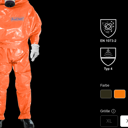
Farbe
Größe
i
XL