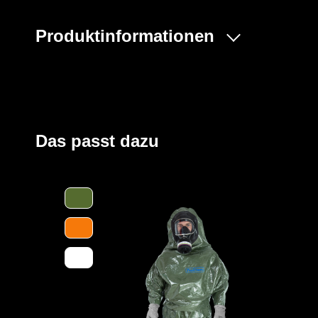
Produktinformationen
Der ProChem® II wird vornehmlich bei Tank- und Kanal
flüssigen Gefahrstoffen oder bei Dekontaminierungsarb
Gummizüge an Ärmeln und Beinen sowie ein Taillengum
und der großzügig geschnittene Schrittbereich für opti
Einstieg im Rücken mit geschützter Wickelblende und Kle
Das passt dazu
Verschluss. Eine Gesichtsmanschette aus Butyl dichtet
optimal ab.
Der Anzug wird aus unserem CLF-Material hergestellt, d
strapazierfähigen Barriere Folie und einem feuchtigkei
Träger höchsten Komfort bei optimalen Schutz bietet. Es
Gefahrstoffe, darunter Säuren, Laugen und organische 
und dank seiner hervorragenden antistatischen Eigenscha
Bereichen geeignet. Es erfüllt die Anforderungen an die 
höchsten Klasse und bietet somit einen erstklassigen S
Des Weiteren ist der Anzug mit ergonomischen Stiefels
sowie einen besseren Schutz der Füße innerhalb der Sch
Abtropfen von Flüssigkeiten und verstärktem Material i