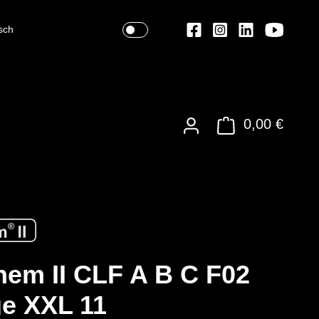
sch
0,00 €
em II CLF A B C F02
e XXL 11