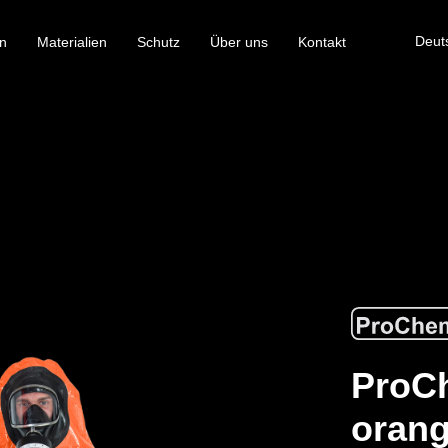
Deut
n
Materialien
Schutz
Über uns
Kontakt
ProCh
orang