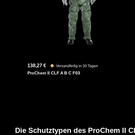
erhöhten Schutz im stark strapazierten Gelenkbereich au
Fest angearbeitete ANSELL Barrier Laminathandschuh 
und bieten eine anatomische Passform, sowie Schutz vo
Chemikalien und Flüssigkeiten.
YouTube-Video anzeigen (Cookie-Einstellunge
138,27 €
Versandfertig in 30 Tagen
ProChem II CLF A B C F03
Die Schutztypen des ProChem II 