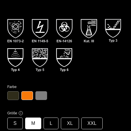
Farbe
Größe
i
S
M
L
XL
XXL