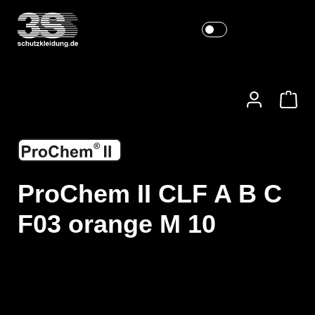
ProChem II CLF A B C
F03 orange M 10