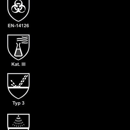
EAN
4262388614187
Artikelnummer
2204-ORA-M-10
Merkmale
- Elastische Gummizüge
- Ergonomische Kapuze
- Rückeneinstieg
- Abdeckblenden (RVS & Kinn) mit
Klettverschluss
- Großzügig geschnittener
Schrittbereich für optimale
Bewegungsfreiheit
- mit angearbeiteter Stiefelsocke &
Tropfrand (A+B)
- Verstärkung an Ellbogen und Knie (C)
- dicht angearbeitete Kemblok
Folienlaminat Handschuhen (F03)
- Gewicht: 180 g/m²
- Material: CLF