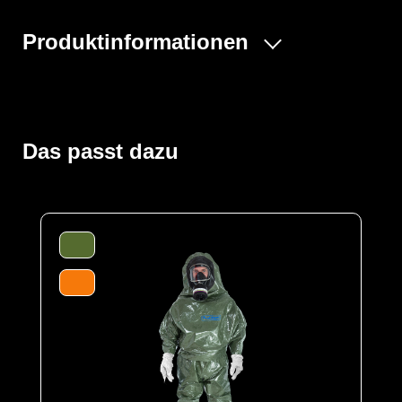
Produktinformationen
Der ProChem® II wird vornehmlich bei Tank- und
Kanalreinigungen, im Umgang mit festen und flüssigen
Gefahrstoffen oder bei Dekontaminierungsarbeiten und
Gefahrguteinsätzen verwendet. Gummizüge an Ärmeln
Das passt dazu
und Beinen sowie ein Taillengummi sorgen für eine
optimale Passform und der großzügig geschnittene
Schrittbereich für optimale Bewegungsfreiheit. Der
waagerechte Einstieg im Rücken mit geschützter
Wickelblende und Klettverschluss bietet einen dichten
Verschluss. Eine Gesichtsmanschette aus Butyl dichtet
die Außenseite von Vollschutzmasken optimal ab.
Der Anzug wird aus unserem CLF-Material hergestellt,
dieses besteht aus einer mehrschichtigen
strapazierfähigen Barriere Folie und einem
feuchtigkeitsabsorbierenden Innenvlies, welches dem
Träger höchsten Komfort bei optimalen Schutz bietet. Es
schützt vor einer Reihe chemischer Gefahrstoffe,
darunter Säuren, Laugen und organische Chemikalien.