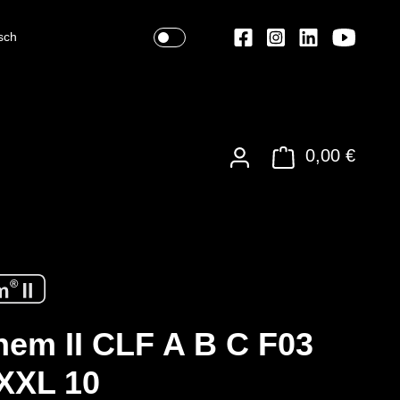
sch
0,00 €
em II CLF A B C F03
XXL 10