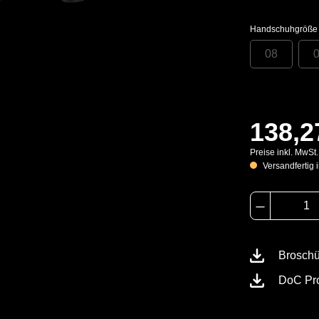
Handschuhgröße
08
138,2
Preise inkl. MwSt
Versandfertig i
Broschü
DoC Pr