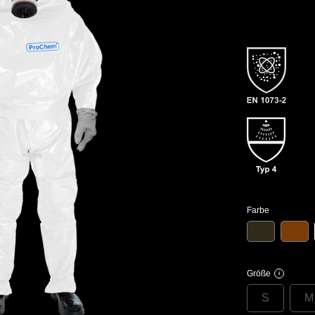
Farbe
Größe
i
S
M