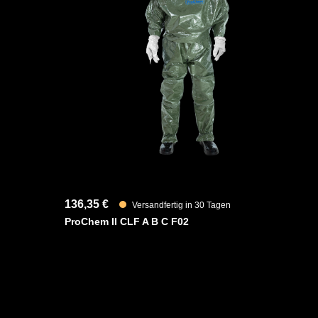
Des Weiteren ist der Anzug mit ergonomischen Stiefels
sowie einen besseren Schutz der Füße innerhalb der Sch
Abtropfen von Flüssigkeiten und verstärktem Material i
erhöhten Schutz im stark strapazierten Gelenkbereich au
Fest angearbeitete RESPIREX Kemblok Laminathandsch
unter robusten Handschuhen getragen werden können und
Anzug ab. Das siebenschichtige Material bietet hervorr
Spektrum an Chemikalien.
YouTube-Video anzeigen (Cookie-Einstellunge
136,35 €
Versandfertig in 30 Tagen
ProChem II CLF A B C F02