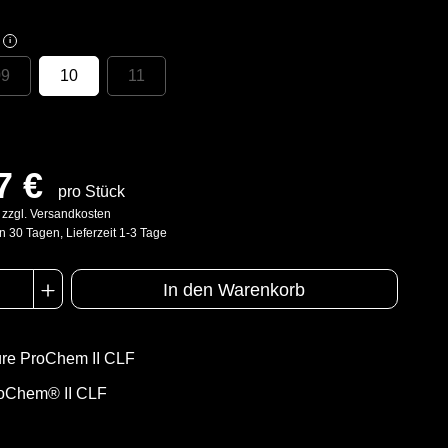
i
09
10
11
7 €
pro Stück
. zzgl. Versandkosten
n 30 Tagen, Lieferzeit 1-3 Tage
In den Warenkorb
re ProChem II CLF
oChem® II CLF