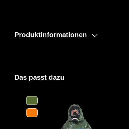
Produktinformationen
Der ProChem® II wird vornehmlich bei Tank- und Kanal
flüssigen Gefahrstoffen oder bei Dekontaminierungsarb
Gummizüge an Ärmeln und Beinen sowie ein Taillengum
und der großzügig geschnittene Schrittbereich für opti
Einstieg im Rücken mit geschützter Wickelblende und Kle
Das passt dazu
Verschluss. Eine Gesichtsmanschette aus Butyl dichtet
optimal ab.
Der Anzug wird aus unserem CLF-Material hergestellt, d
strapazierfähigen Barriere Folie und einem feuchtigkei
Träger höchsten Komfort bei optimalen Schutz bietet. Es
Gefahrstoffe, darunter Säuren, Laugen und organische 
und dank seiner hervorragenden antistatischen Eigenscha
Bereichen geeignet. Es erfüllt die Anforderungen an die 
höchsten Klasse und bietet somit einen erstklassigen S