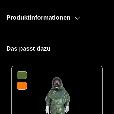
Produktinformationen
Der ProChem® II wird vornehmlich bei Tank- und
Kanalreinigungen, im Umgang mit festen und flüssigen
Gefahrstoffen oder bei Dekontaminierungsarbeiten und
Gefahrguteinsätzen verwendet. Gummizüge an Ärmeln
Das passt dazu
und Beinen sowie ein Taillengummi sorgen für eine
optimale Passform und der großzügig geschnittene
Schrittbereich für optimale Bewegungsfreiheit. Der
waagerechte Einstieg im Rücken mit geschützter
Wickelblende und Klettverschluss bietet einen dichten
Verschluss. Eine Gesichtsmanschette aus Butyl dichtet
die Außenseite von Vollschutzmasken optimal ab.
Der Anzug wird aus unserem CLF-Material hergestellt,
dieses besteht aus einer mehrschichtigen
strapazierfähigen Barriere Folie und einem
feuchtigkeitsabsorbierenden Innenvlies, welches dem
Träger höchsten Komfort bei optimalen Schutz bietet. Es
schützt vor einer Reihe chemischer Gefahrstoffe,