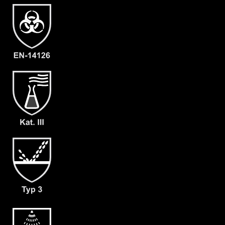
Material
CLF
EAN
4260541385424
Artikelnummer
2205-OLIV-XXL-10
Merkmale
- Elastische Gummizüge
- Ergonomische Kapuze
- Rückeneinstieg
- Abdeckblenden (RVS & Kinn) mit
Klettverschluss
- Großzügig geschnittener
Schrittbereich für optimale
Bewegungsfreiheit
- mit angearbeiteter Stiefelsocke &
Tropfrand (A+B)
- Verstärkung an Ellbogen und Knie (C)
- dicht angearbeitete Butyl
Handschuhe (F05)
- Gewicht: 180 g/m²
- Material: CLF