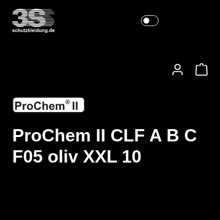
ProChem II CLF A B C
F05 oliv XXL 10