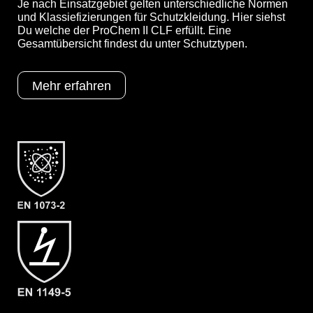
Je nach Einsatzgebiet gelten unterschiedliche Normen
und Klassiefizierungen für Schutzkleidung. Hier siehst
Du welche der ProChem II CLF erfüllt. Eine
YouTube-Video anzeigen (Cookie-Einstellungen a
Gesamtübersicht findest du unter Schutztypen.
Mehr erfahren
Optionen
A = Ergonomische Stiefelsocke (EX
Bereich)
B = Tropfrand
C = Verstärkung Ellenbogen & Knie
F05 = KCL Butoject 898 (Butyl)
Schutztypen
EN 1073-2
EN 1149-5
EN 14126
Kat III
Typ 3
Typ 4
Typ 5
Typ 6
Kategorie
ProChem II CLF